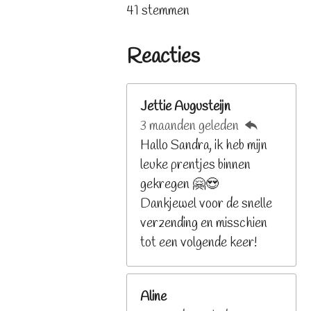
s
s
s
s
s
t
a
41 stemmen
t
t
t
t
t
e
t
e
e
e
e
e
m
i
r
r
r
r
r
Reacties
m
n
r
r
r
r
e
e
e
e
e
g
n
n
n
n
n
:
Jettie Augusteijn
3
3 maanden geleden
.
Hallo Sandra, ik heb mijn
2
leuke prentjes binnen
6
gekregen 🤗😍
8
Dankjewel voor de snelle
2
verzending en misschien
9
tot een volgende keer!
2
6
Aline
8