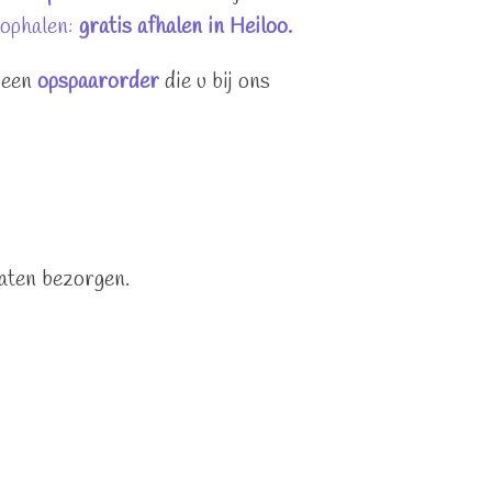
t ophalen:
gratis afhalen in Heiloo.
 een
opspaarorder
die u bij ons
laten bezorgen.