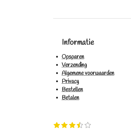
Informatie
Opsparen
Verzending
Algemene voorwaarden
Privacy
Bestellen
Betalen
1
2
3
4
5
S
R