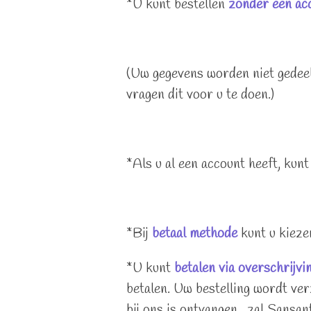
*U kunt bestellen
zonder een
ac
(Uw gegevens worden niet gedeel
vragen dit voor u te doen.)
*Als u al een account heeft, kunt 
*Bij
betaal methode
kunt u kiez
*U kunt
betalen via overschrijvin
betalen. Uw bestelling wordt ver
bij ons is ontvangen , zal Sansan