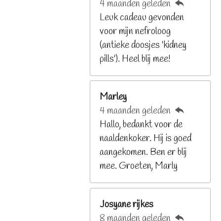
4 maanden geleden
2
Leuk cadeau gevonden
9
voor mijn nefroloog
2
(antieke doosjes 'kidney
6
pills'). Heel blij mee!
8
s
t
Marley
e
4 maanden geleden
r
Hallo, bedankt voor de
r
naaldenkoker. Hij is goed
e
aangekomen. Ben er blij
n
mee. Groeten, Marly
Josyane rijkes
8 maanden geleden