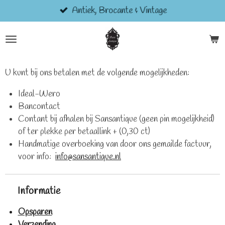
Antiek, Brocante & Vintage
Ga
direct
naar
de
hoofdinhoud
U kunt bij ons betalen met de volgende mogelijkheden:
Ideal-Wero
Bancontact
Contant bij afhalen bij Sansantique (geen pin mogelijkheid)
of ter plekke per betaallink + (0,30 ct)
Handmatige overboeking van door ons gemailde factuur,
voor info:
info@sansantique.nl
Informatie
Opsparen
Verzending