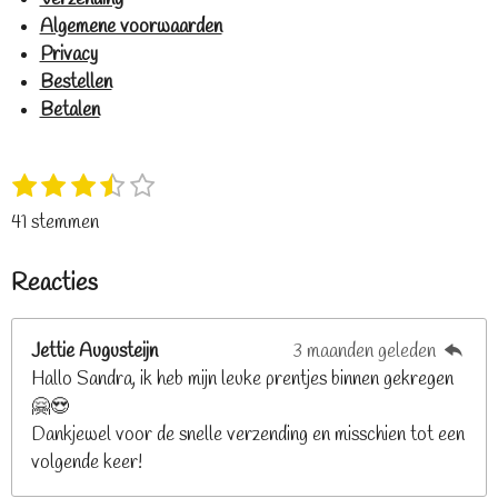
Algemene voorwaarden
Privacy
Bestellen
Betalen
1
2
3
4
5
S
R
s
s
s
s
s
t
a
41 stemmen
t
t
t
t
t
e
t
e
e
e
e
e
m
i
Reacties
r
r
r
r
r
m
n
e
r
r
r
r
g
n
e
e
e
e
Jettie Augusteijn
3 maanden geleden
:
n
n
n
n
Hallo Sandra, ik heb mijn leuke prentjes binnen gekregen
3
🤗😍
.
Dankjewel voor de snelle verzending en misschien tot een
2
volgende keer!
6
8