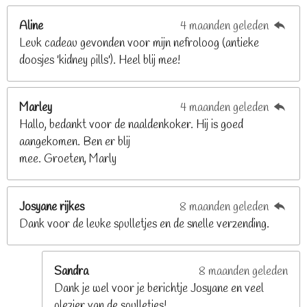
2
Aline
4 maanden geleden
9
Leuk cadeau gevonden voor mijn nefroloog (antieke
2
doosjes 'kidney pills'). Heel blij mee!
6
8
2
Marley
4 maanden geleden
9
Hallo, bedankt voor de naaldenkoker. Hij is goed
2
aangekomen. Ben er blij
6
mee. Groeten, Marly
8
s
t
Josyane rijkes
8 maanden geleden
e
Dank voor de leuke spulletjes en de snelle verzending.
r
r
e
Sandra
8 maanden geleden
n
Dank je wel voor je berichtje Josyane en veel
plezier van de spulletjes!