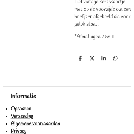
Lief vintage kertskaartje
met op de voorzijde o.a een
hoefijzer afgebeeld die voor
geluk staat.
*Afmetingen:7.5x 11
D
D
S
D
e
e
h
e
l
e
a
l
e
l
r
e
n
e
n
Informatie
Opsparen
Verzending
Algemene voorwaarden
Privacy