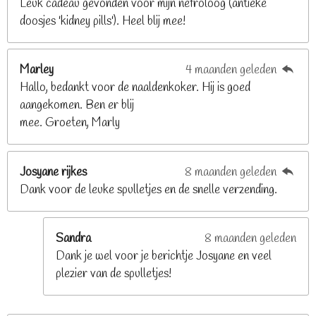
Leuk cadeau gevonden voor mijn nefroloog (antieke
2
doosjes 'kidney pills'). Heel blij mee!
6
8
2
Marley
4 maanden geleden
9
Hallo, bedankt voor de naaldenkoker. Hij is goed
2
aangekomen. Ben er blij
6
mee. Groeten, Marly
8
s
t
Josyane rijkes
8 maanden geleden
e
Dank voor de leuke spulletjes en de snelle verzending.
r
r
e
Sandra
8 maanden geleden
n
Dank je wel voor je berichtje Josyane en veel
plezier van de spulletjes!