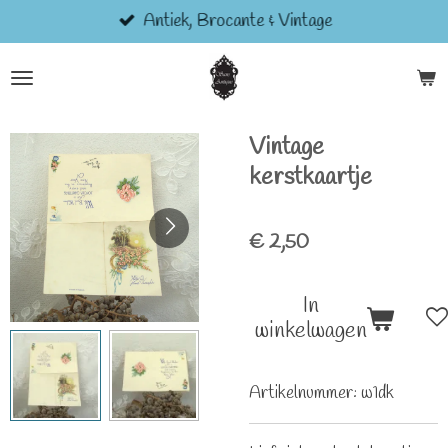
Antiek, Brocante & Vintage
Ga
direct
naar
de
hoofdinhoud
Vintage
kerstkaartje
€ 2,50
In
winkelwagen
Artikelnummer:
w1dk