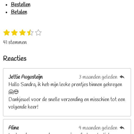
Bestellen
Betalen
1
2
3
4
5
S
R
s
s
s
s
s
t
a
41 stemmen
t
t
t
t
t
e
t
e
e
e
e
e
m
i
Reacties
r
r
r
r
r
m
n
e
r
r
r
r
g
n
e
e
e
e
Jettie Augusteijn
3 maanden geleden
:
n
n
n
n
Hallo Sandra, ik heb mijn leuke prentjes binnen gekregen
3
🤗😍
.
Dankjewel voor de snelle verzending en misschien tot een
2
volgende keer!
6
8
2
Aline
4 maanden geleden
9