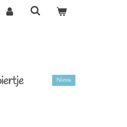
iertje
Nieuw