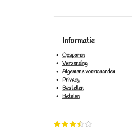
Informatie
Opsparen
Verzending
Algemene voorwaarden
Privacy
Bestellen
Betalen
1
2
3
4
5
S
R
s
s
s
s
s