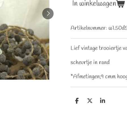
In winkelwagen
Artikelnummer:
w1.50d
Lief vintage trooiertje v
scheurtje in rand
*Afmetingen;9 cmm hoog
D
D
S
e
e
h
l
e
a
e
l
r
n
e