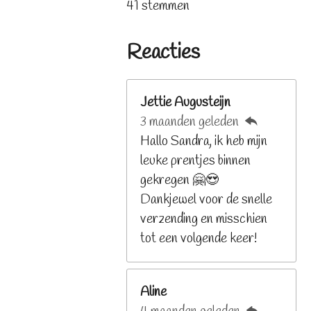
t
a
41 stemmen
t
t
t
t
t
e
t
e
e
e
e
e
m
i
r
r
r
r
r
Reacties
m
n
r
r
r
r
e
e
e
e
e
g
n
n
n
n
n
:
Jettie Augusteijn
3
3 maanden geleden
.
Hallo Sandra, ik heb mijn
2
leuke prentjes binnen
6
gekregen 🤗😍
8
Dankjewel voor de snelle
2
verzending en misschien
9
tot een volgende keer!
2
6
Aline
8