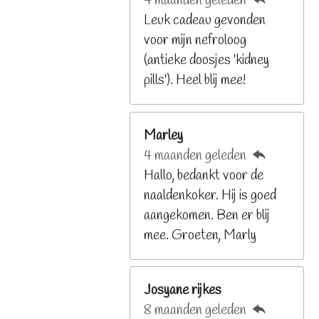
4 maanden geleden
2
Leuk cadeau gevonden
9
voor mijn nefroloog
2
(antieke doosjes 'kidney
6
pills'). Heel blij mee!
8
s
t
Marley
e
4 maanden geleden
r
Hallo, bedankt voor de
r
naaldenkoker. Hij is goed
e
aangekomen. Ben er blij
n
mee. Groeten, Marly
Josyane rijkes
8 maanden geleden