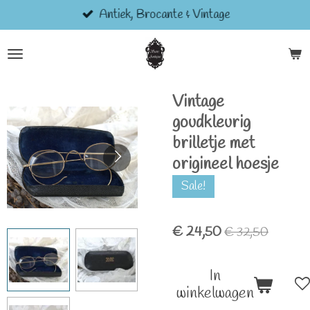
Antiek, Brocante & Vintage
Ga
direct
naar
de
hoofdinhoud
Vintage
goudkleurig
brilletje met
origineel hoesje
Sale!
€ 24,50
€ 32,50
In
winkelwagen