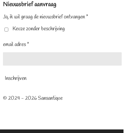
Nieuwsbrief aanvraag
b
e
a
o
r
g
o
e
r
Ja, ik wil graag de nieuwsbrief ontvangen *
k
s
a
t
m
Keuze zonder beschrijving
email adres *
Inschrijven
© 2024 - 2026 Sansantique