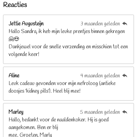
e
e
e
e
e
i
Reacties
r
r
r
r
r
m
n
e
r
r
r
r
g
n
e
e
e
e
Jettie Augusteijn
3 maanden geleden
:
n
n
n
n
Hallo Sandra, ik heb mijn leuke prentjes binnen gekregen
3
🤗😍
.
Dankjewel voor de snelle verzending en misschien tot een
2
volgende keer!
6
8
2
Aline
4 maanden geleden
9
Leuk cadeau gevonden voor mijn nefroloog (antieke
2
doosjes 'kidney pills'). Heel blij mee!
6
8
2
Marley
5 maanden geleden
9
Hallo, bedankt voor de naaldenkoker. Hij is goed
2
aangekomen. Ben er blij
6
mee. Groeten, Marly