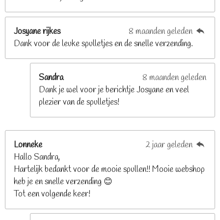
8
s
t
Josyane rijkes
8 maanden geleden
e
Dank voor de leuke spulletjes en de snelle verzending.
r
r
e
Sandra
8 maanden geleden
n
Dank je wel voor je berichtje Josyane en veel
plezier van de spulletjes!
Lonneke
2 jaar geleden
Hallo Sandra,
Hartelijk bedankt voor de mooie spullen!! Mooie webshop
heb je en snelle verzending 😊
Tot een volgende keer!