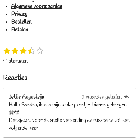
Algemene voorwaarden
Privacy
Bestellen
Betalen
1
2
3
4
5
S
R
s
s
s
s
s
t
a
41 stemmen
t
t
t
t
t
e
t
e
e
e
e
e
m
i
Reacties
r
r
r
r
r
m
n
e
r
r
r
r
g
n
e
e
e
e
Jettie Augusteijn
3 maanden geleden
:
n
n
n
n
Hallo Sandra, ik heb mijn leuke prentjes binnen gekregen
3
🤗😍
.
Dankjewel voor de snelle verzending en misschien tot een
2
volgende keer!
6
8