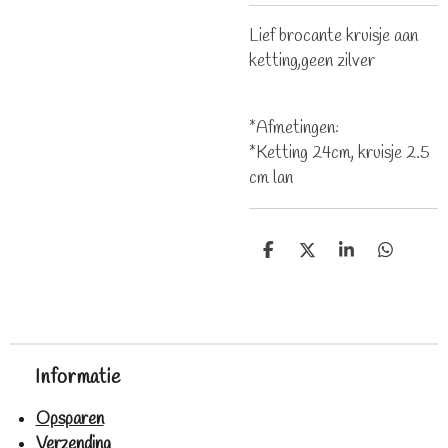
Lief brocante kruisje aan
ketting,geen zilver
*Afmetingen:
*Ketting 24cm, kruisje 2.5
cm lan
D
D
S
D
e
e
h
e
l
e
a
l
e
l
r
e
n
e
n
Informatie
Opsparen
Verzending