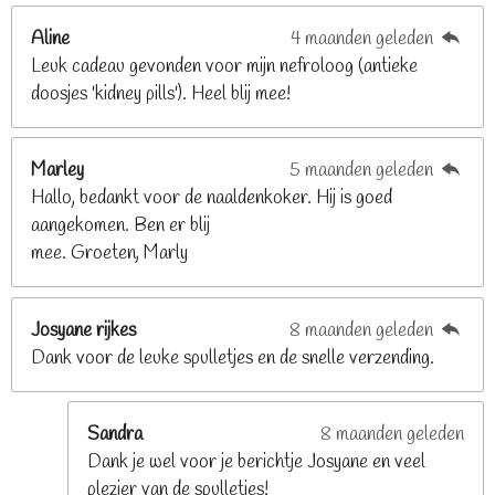
2
Aline
4 maanden geleden
9
Leuk cadeau gevonden voor mijn nefroloog (antieke
2
doosjes 'kidney pills'). Heel blij mee!
6
8
2
Marley
5 maanden geleden
9
Hallo, bedankt voor de naaldenkoker. Hij is goed
2
aangekomen. Ben er blij
6
mee. Groeten, Marly
8
s
t
Josyane rijkes
8 maanden geleden
e
Dank voor de leuke spulletjes en de snelle verzending.
r
r
e
Sandra
8 maanden geleden
n
Dank je wel voor je berichtje Josyane en veel
plezier van de spulletjes!