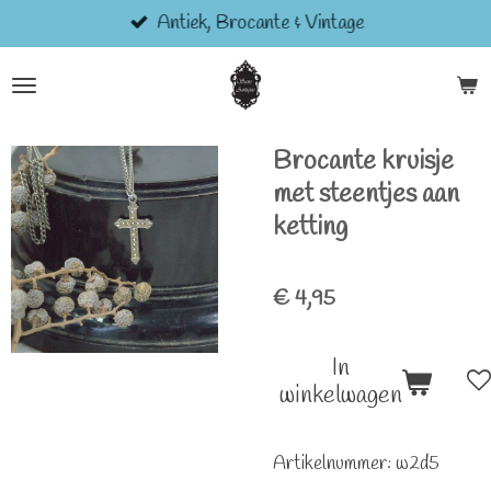
Antiek, Brocante & Vintage
Ga
direct
naar
de
hoofdinhoud
Brocante kruisje
met steentjes aan
ketting
€ 4,95
In
winkelwagen
Artikelnummer:
w2d5