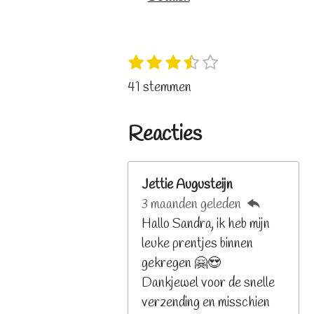
1
2
3
4
5
S
R
s
s
s
s
s
t
a
41 stemmen
t
t
t
t
t
e
t
e
e
e
e
e
m
i
r
r
r
r
r
Reacties
m
n
r
r
r
r
e
e
e
e
e
g
n
n
n
n
n
:
Jettie Augusteijn
3
3 maanden geleden
.
Hallo Sandra, ik heb mijn
2
leuke prentjes binnen
6
gekregen 🤗😍
8
Dankjewel voor de snelle
2
verzending en misschien