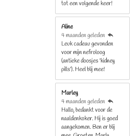
9
tot een volgende keer!
2
6
Aline
8
4 maanden geleden
2
Leuk cadeau gevonden
9
voor mijn nefroloog
2
(antieke doosjes 'kidney
6
pills'). Heel blij mee!
8
s
t
Marley
e
4 maanden geleden
r
Hallo, bedankt voor de
r
naaldenkoker. Hij is goed
e
aangekomen. Ben er blij
n
mee. Groeten, Marly