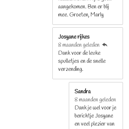
e
aangekomen. Ben er blij
n
mee. Groeten, Marly
Josyane rijkes
8 maanden geleden
Dank voor de leuke
spulletjes en de snelle
verzending.
Sandra
8 maanden geleden
Dank je wel voor je
berichtje Josyane
en veel plezier van