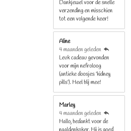
8
Dankjewel voor de snelle
2
verzending en misschien
9
tot een volgende keer!
2
6
Aline
8
4 maanden geleden
2
Leuk cadeau gevonden
9
voor mijn nefroloog
2
(antieke doosjes 'kidney
6
pills'). Heel blij mee!
8
s
t
Marley
e
4 maanden geleden
r
Hallo, bedankt voor de
r
naaldenkoker. Hij is goed