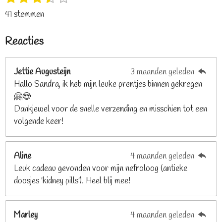
s
s
s
s
s
t
a
41 stemmen
t
t
t
t
t
e
t
e
e
e
e
e
m
i
Reacties
r
r
r
r
r
m
n
e
r
r
r
r
g
n
e
e
e
e
Jettie Augusteijn
3 maanden geleden
:
n
n
n
n
Hallo Sandra, ik heb mijn leuke prentjes binnen gekregen
3
🤗😍
.
Dankjewel voor de snelle verzending en misschien tot een
2
volgende keer!
6
8
2
Aline
4 maanden geleden
9
Leuk cadeau gevonden voor mijn nefroloog (antieke
2
doosjes 'kidney pills'). Heel blij mee!
6
8
2
Marley
4 maanden geleden
9