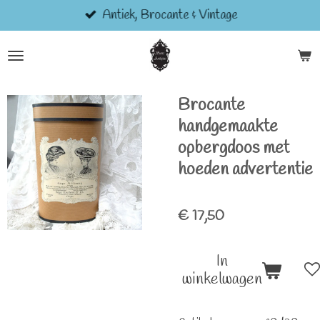
Antiek, Brocante & Vintage
Ga
direct
naar
de
hoofdinhoud
Brocante
handgemaakte
opbergdoos met
hoeden advertentie
€ 17,50
In
winkelwagen