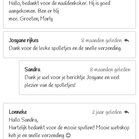
Hallo, bedankt voor de naaldenkoker. Hij is goed
2
aangekomen. Ben er blij
6
mee. Groeten, Marly
8
s
t
Josyane rijkes
8 maanden geleden
e
Dank voor de leuke spulletjes en de snelle verzending.
r
r
e
Sandra
8 maanden geleden
n
Dank je wel voor je berichtje Josyane en veel
plezier van de spulletjes!
Lonneke
2 jaar geleden
Hallo Sandra,
Hartelijk bedankt voor de mooie spullen!! Mooie webshop
heb je en snelle verzending 😊