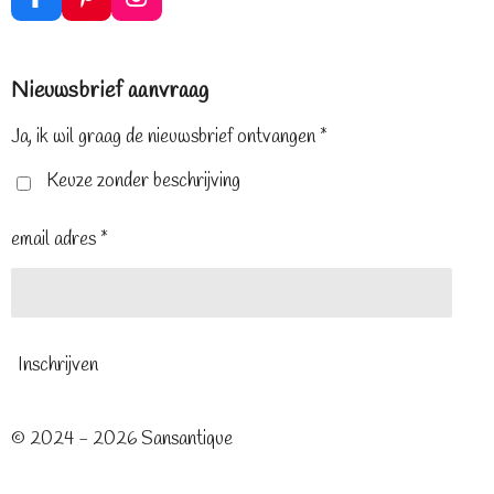
F
P
I
a
i
n
c
n
s
e
t
t
Nieuwsbrief aanvraag
b
e
a
o
r
g
o
e
r
Ja, ik wil graag de nieuwsbrief ontvangen *
k
s
a
t
m
Keuze zonder beschrijving
email adres *
Inschrijven
© 2024 - 2026 Sansantique