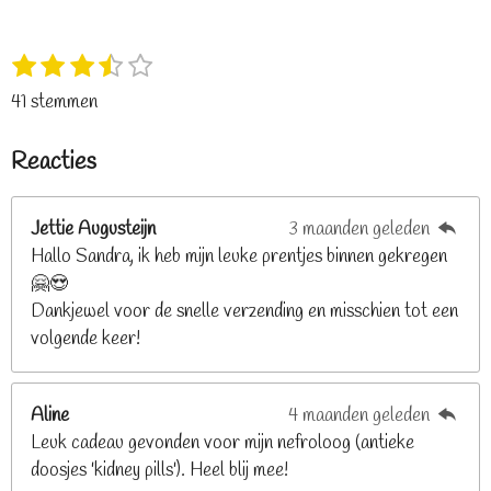
1
2
3
4
5
S
R
s
s
s
s
s
t
a
41 stemmen
t
t
t
t
t
e
t
e
e
e
e
e
m
i
Reacties
r
r
r
r
r
m
n
e
r
r
r
r
g
n
e
e
e
e
Jettie Augusteijn
3 maanden geleden
:
n
n
n
n
Hallo Sandra, ik heb mijn leuke prentjes binnen gekregen
3
🤗😍
.
Dankjewel voor de snelle verzending en misschien tot een
2
volgende keer!
6
8
2
Aline
4 maanden geleden
9
Leuk cadeau gevonden voor mijn nefroloog (antieke
2
doosjes 'kidney pills'). Heel blij mee!
6