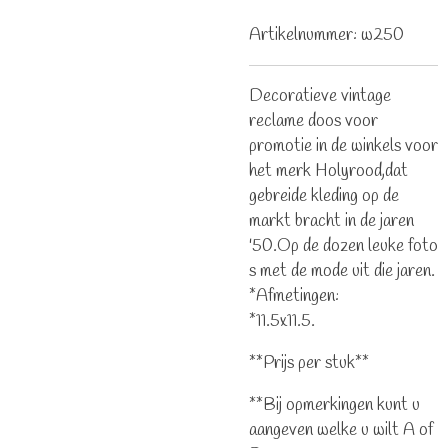
Artikelnummer:
w250
Decoratieve vintage
reclame doos voor
promotie in de winkels voor
het merk Holyrood,dat
gebreide kleding op de
markt bracht in de jaren
'50.Op de dozen leuke foto
s met de mode uit die jaren.
*Afmetingen:
*11.5x11.5.
**Prijs per stuk**
**Bij opmerkingen kunt u
aangeven welke u wilt A of