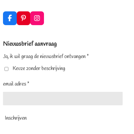
F
P
I
a
i
n
c
n
s
e
t
t
Nieuwsbrief aanvraag
b
e
a
o
r
g
o
e
r
Ja, ik wil graag de nieuwsbrief ontvangen *
k
s
a
t
m
Keuze zonder beschrijving
email adres *
Inschrijven