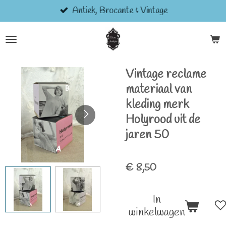
Antiek, Brocante & Vintage
Ga
direct
naar
de
hoofdinhoud
Vintage reclame
materiaal van
kleding merk
Holyrood uit de
jaren 50
€ 8,50
In
winkelwagen