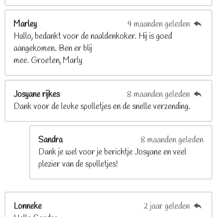
8
2
Marley
4 maanden geleden
9
Hallo, bedankt voor de naaldenkoker. Hij is goed
2
aangekomen. Ben er blij
6
mee. Groeten, Marly
8
s
t
Josyane rijkes
8 maanden geleden
e
Dank voor de leuke spulletjes en de snelle verzending.
r
r
e
Sandra
8 maanden geleden
n
Dank je wel voor je berichtje Josyane en veel
plezier van de spulletjes!
Lonneke
2 jaar geleden