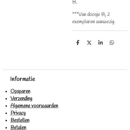
B.
***Van doosje B, 2
exemplaren aanwezig
D
D
S
D
e
e
h
e
l
e
a
l
e
l
r
e
n
e
n
Informatie
Opsparen
Verzending
Algemene voorwaarden
Privacy
Bestellen
Betalen