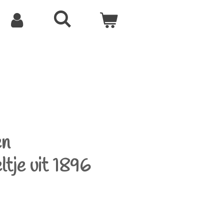
en
tje uit 1896