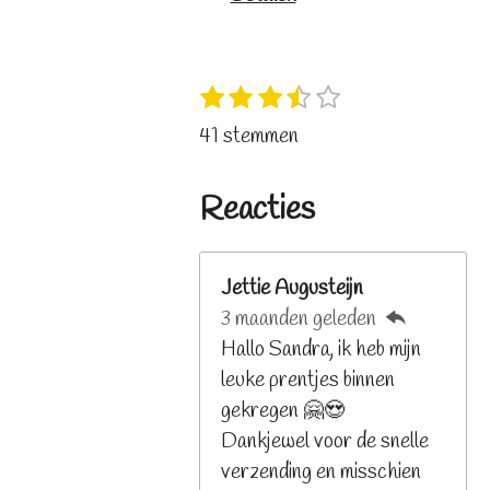
1
2
3
4
5
S
R
s
s
s
s
s
t
a
41 stemmen
t
t
t
t
t
e
t
e
e
e
e
e
m
i
r
r
r
r
r
Reacties
m
n
r
r
r
r
e
e
e
e
e
g
n
n
n
n
n
:
Jettie Augusteijn
3
3 maanden geleden
.
Hallo Sandra, ik heb mijn
2
leuke prentjes binnen
6
gekregen 🤗😍
8
Dankjewel voor de snelle
2
verzending en misschien