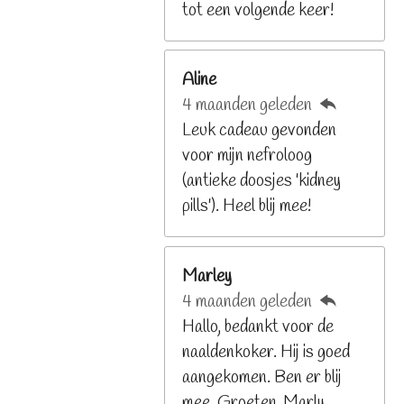
9
tot een volgende keer!
2
6
Aline
8
4 maanden geleden
2
Leuk cadeau gevonden
9
voor mijn nefroloog
2
(antieke doosjes 'kidney
6
pills'). Heel blij mee!
8
s
t
Marley
e
4 maanden geleden
r
Hallo, bedankt voor de
r
naaldenkoker. Hij is goed
e
aangekomen. Ben er blij
n
mee. Groeten, Marly