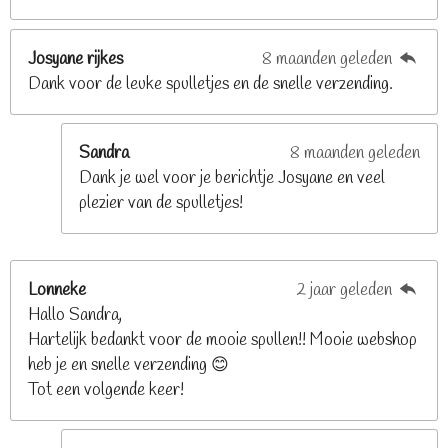
8
s
t
Josyane rijkes
8 maanden geleden
e
Dank voor de leuke spulletjes en de snelle verzending.
r
r
e
Sandra
8 maanden geleden
n
Dank je wel voor je berichtje Josyane en veel
plezier van de spulletjes!
Lonneke
2 jaar geleden
Hallo Sandra,
Hartelijk bedankt voor de mooie spullen!! Mooie webshop
heb je en snelle verzending 😊
Tot een volgende keer!