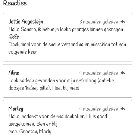
Reacties
r
r
r
r
r
m
n
e
r
r
r
r
g
n
e
e
e
e
Jettie Augusteijn
3 maanden geleden
:
n
n
n
n
Hallo Sandra, ik heb mijn leuke prentjes binnen gekregen
3
🤗😍
.
Dankjewel voor de snelle verzending en misschien tot een
2
volgende keer!
6
8
2
Aline
4 maanden geleden
9
Leuk cadeau gevonden voor mijn nefroloog (antieke
2
doosjes 'kidney pills'). Heel blij mee!
6
8
2
Marley
4 maanden geleden
9
Hallo, bedankt voor de naaldenkoker. Hij is goed
2
aangekomen. Ben er blij
6
mee. Groeten, Marly