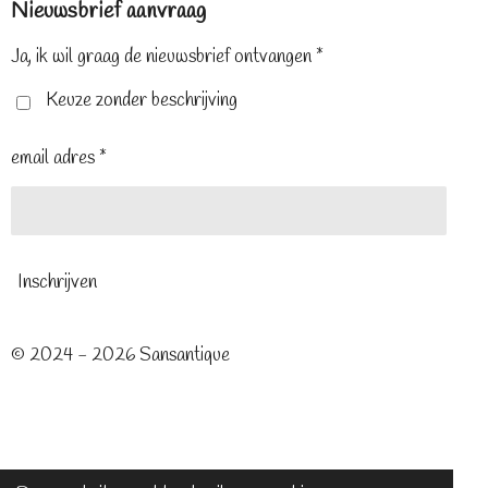
Nieuwsbrief aanvraag
b
e
a
o
r
g
o
e
r
Ja, ik wil graag de nieuwsbrief ontvangen *
k
s
a
t
m
Keuze zonder beschrijving
email adres *
Inschrijven
© 2024 - 2026 Sansantique