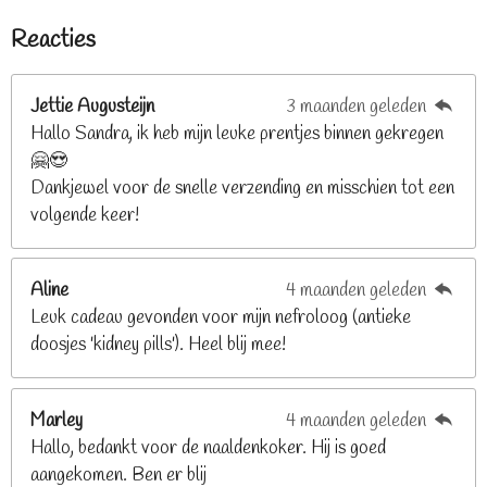
e
e
e
e
e
m
i
Reacties
r
r
r
r
r
m
n
e
r
r
r
r
g
n
e
e
e
e
Jettie Augusteijn
3 maanden geleden
:
n
n
n
n
Hallo Sandra, ik heb mijn leuke prentjes binnen gekregen
3
🤗😍
.
Dankjewel voor de snelle verzending en misschien tot een
2
volgende keer!
6
8
2
Aline
4 maanden geleden
9
Leuk cadeau gevonden voor mijn nefroloog (antieke
2
doosjes 'kidney pills'). Heel blij mee!
6
8
2
Marley
4 maanden geleden
9
Hallo, bedankt voor de naaldenkoker. Hij is goed
2
aangekomen. Ben er blij