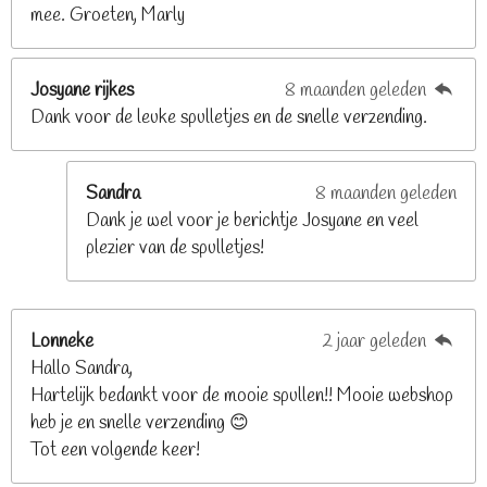
6
mee. Groeten, Marly
8
s
t
Josyane rijkes
8 maanden geleden
e
Dank voor de leuke spulletjes en de snelle verzending.
r
r
e
Sandra
8 maanden geleden
n
Dank je wel voor je berichtje Josyane en veel
plezier van de spulletjes!
Lonneke
2 jaar geleden
Hallo Sandra,
Hartelijk bedankt voor de mooie spullen!! Mooie webshop
heb je en snelle verzending 😊
Tot een volgende keer!