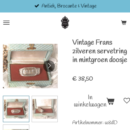
Antiek, Brocante & Vintage
Ga
direct
naar
de
hoofdinhoud
Vintage Frans
zilveren servetring
in mintgroen doosje
€ 38,50
In
winkelwagen
Artikelnummer:
w8dD