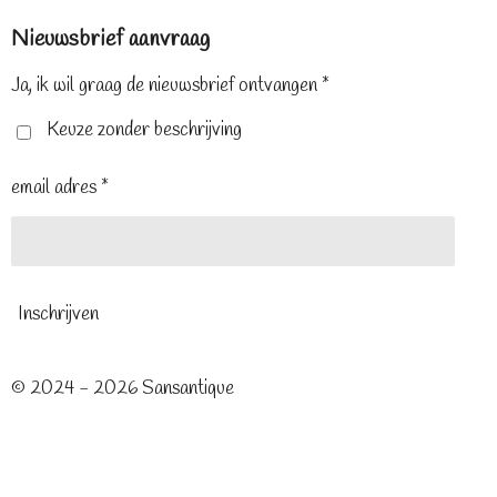
e
t
t
Nieuwsbrief aanvraag
b
e
a
o
r
g
o
e
r
Ja, ik wil graag de nieuwsbrief ontvangen *
k
s
a
t
m
Keuze zonder beschrijving
email adres *
Inschrijven
© 2024 - 2026 Sansantique