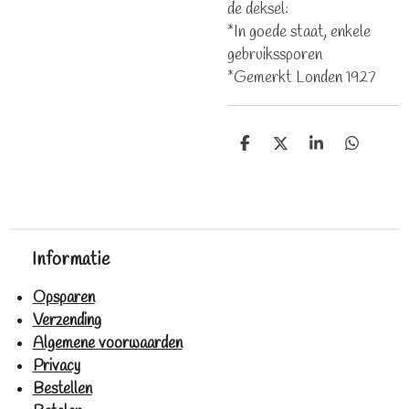
de deksel:
*In goede staat, enkele
gebruikssporen
*Gemerkt Londen 1927
D
D
S
D
e
e
h
e
l
e
a
l
e
l
r
e
n
e
n
Informatie
Opsparen
Verzending
Algemene voorwaarden
Privacy
Bestellen