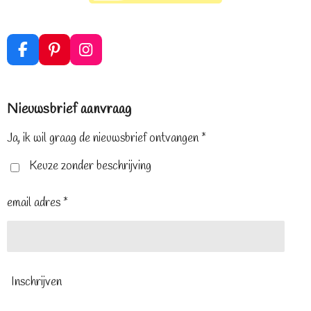
F
P
I
a
i
n
c
n
s
e
t
t
Nieuwsbrief aanvraag
b
e
a
o
r
g
o
e
r
Ja, ik wil graag de nieuwsbrief ontvangen *
k
s
a
t
m
Keuze zonder beschrijving
email adres *
Inschrijven