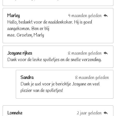
8
2
Marley
4 maanden geleden
9
Hallo, bedankt voor de naaldenkoker. Hij is goed
2
aangekomen. Ben er blij
6
mee. Groeten, Marly
8
s
t
Josyane rijkes
8 maanden geleden
e
Dank voor de leuke spulletjes en de snelle verzending.
r
r
e
Sandra
8 maanden geleden
n
Dank je wel voor je berichtje Josyane en veel
plezier van de spulletjes!
Lonneke
2 jaar geleden