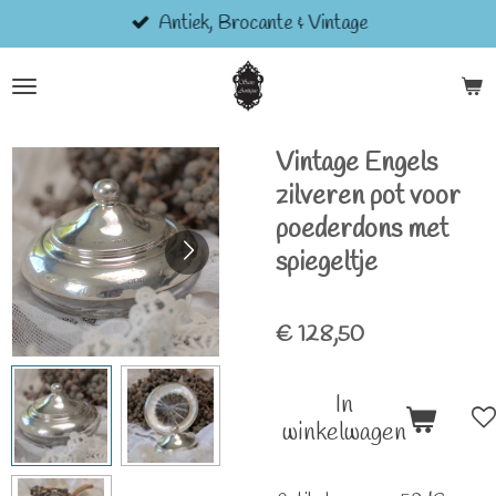
Antiek, Brocante & Vintage
Ga
direct
naar
de
hoofdinhoud
Vintage Engels
zilveren pot voor
poederdons met
spiegeltje
€ 128,50
In
winkelwagen