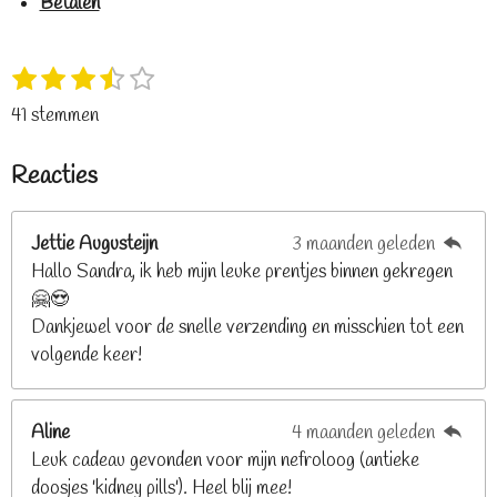
Betalen
1
2
3
4
5
S
R
s
s
s
s
s
t
a
41 stemmen
t
t
t
t
t
e
t
e
e
e
e
e
m
i
Reacties
r
r
r
r
r
m
n
e
r
r
r
r
g
n
e
e
e
e
Jettie Augusteijn
3 maanden geleden
:
n
n
n
n
Hallo Sandra, ik heb mijn leuke prentjes binnen gekregen
3
🤗😍
.
Dankjewel voor de snelle verzending en misschien tot een
2
volgende keer!
6
8
2
Aline
4 maanden geleden
9
Leuk cadeau gevonden voor mijn nefroloog (antieke
2
doosjes 'kidney pills'). Heel blij mee!
6