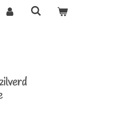
zilverd
e