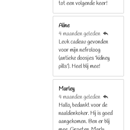
9
tot een volgende keer!
2
6
Aline
8
4 maanden geleden
2
Leuk cadeau gevonden
9
voor mijn nefroloog
2
(antieke doosjes 'kidney
6
pills'). Heel blij mee!
8
s
t
Marley
e
4 maanden geleden
r
Hallo, bedankt voor de
r
naaldenkoker. Hij is goed
e
aangekomen. Ben er blij
n
mee. Groeten, Marly