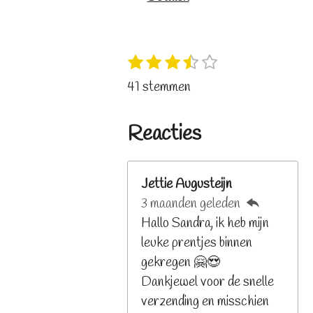
1
2
3
4
5
S
R
s
s
s
s
s
t
a
41 stemmen
t
t
t
t
t
e
t
e
e
e
e
e
m
i
r
r
r
r
r
Reacties
m
n
r
r
r
r
e
e
e
e
e
g
n
n
n
n
n
:
Jettie Augusteijn
3
3 maanden geleden
.
Hallo Sandra, ik heb mijn
2
leuke prentjes binnen
6
gekregen 🤗😍
8
Dankjewel voor de snelle
2
verzending en misschien