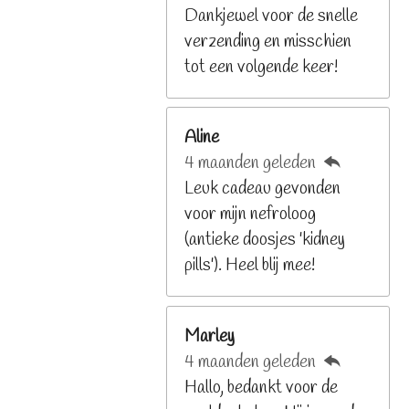
8
Dankjewel voor de snelle
2
verzending en misschien
9
tot een volgende keer!
2
6
Aline
8
4 maanden geleden
2
Leuk cadeau gevonden
9
voor mijn nefroloog
2
(antieke doosjes 'kidney
6
pills'). Heel blij mee!
8
s
t
Marley
e
4 maanden geleden
r
Hallo, bedankt voor de
r