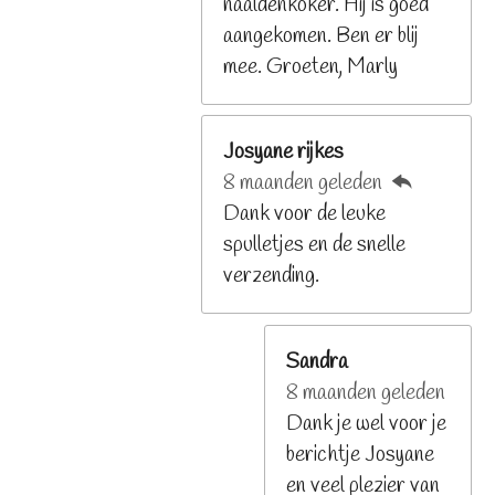
naaldenkoker. Hij is goed
e
aangekomen. Ben er blij
n
mee. Groeten, Marly
Josyane rijkes
8 maanden geleden
Dank voor de leuke
spulletjes en de snelle
verzending.
Sandra
8 maanden geleden
Dank je wel voor je
berichtje Josyane
en veel plezier van