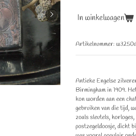
In winkelwagen
Artikelnummer:
w3250
Antieke Engelse zilvere
Birmingham in 1909. Het 
kon worden aan een cha
gebruiken van die tijd, 
zoals sleutels, horloges, 
postzegeldoosje, dicht b
was vooral populair onde