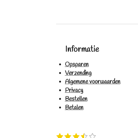
Informatie
Opsparen
Verzending
Algemene voorwaarden
Privacy
Bestellen
Betalen
1
2
3
4
5
S
R