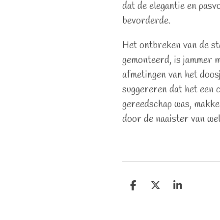
dat de elegantie en pasv
bevorderde.
Het ontbreken van de st
gemonteerd, is jammer m
afmetingen van het doosje
suggereren dat het een
gereedschap was, makkel
door de naaister van wel
D
D
S
e
e
h
l
e
a