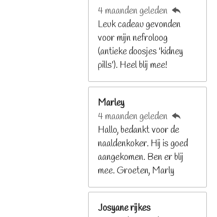
4 maanden geleden
2
Leuk cadeau gevonden
9
voor mijn nefroloog
2
(antieke doosjes 'kidney
6
pills'). Heel blij mee!
8
s
t
Marley
e
4 maanden geleden
r
Hallo, bedankt voor de
r
naaldenkoker. Hij is goed
e
aangekomen. Ben er blij
n
mee. Groeten, Marly
Josyane rijkes