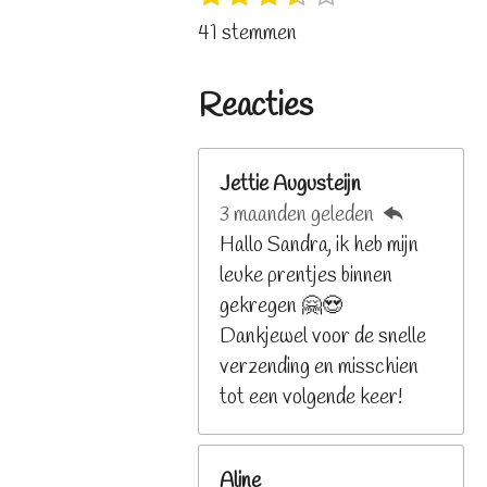
s
s
s
s
s
t
a
41 stemmen
t
t
t
t
t
e
t
e
e
e
e
e
m
i
r
r
r
r
r
Reacties
m
n
r
r
r
r
e
e
e
e
e
g
n
n
n
n
n
:
Jettie Augusteijn
3
3 maanden geleden
.
Hallo Sandra, ik heb mijn
2
leuke prentjes binnen
6
gekregen 🤗😍
8
Dankjewel voor de snelle
2
verzending en misschien
9
tot een volgende keer!
2
6
Aline
8