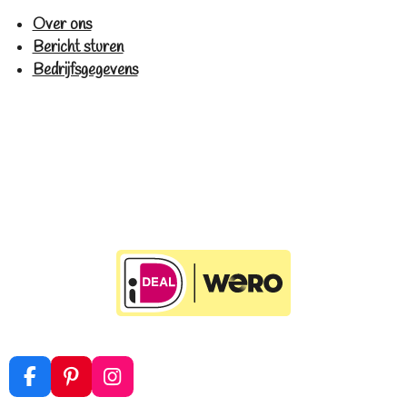
Over ons
Bericht sturen
Bedrijfsgegevens
F
P
I
a
i
n