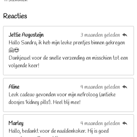
t
t
t
t
t
e
t
e
e
e
e
e
m
i
Reacties
r
r
r
r
r
m
n
e
r
r
r
r
g
n
e
e
e
e
Jettie Augusteijn
3 maanden geleden
:
n
n
n
n
Hallo Sandra, ik heb mijn leuke prentjes binnen gekregen
3
🤗😍
.
Dankjewel voor de snelle verzending en misschien tot een
2
volgende keer!
6
8
2
Aline
4 maanden geleden
9
Leuk cadeau gevonden voor mijn nefroloog (antieke
2
doosjes 'kidney pills'). Heel blij mee!
6
8
2
Marley
4 maanden geleden
9
Hallo, bedankt voor de naaldenkoker. Hij is goed
2