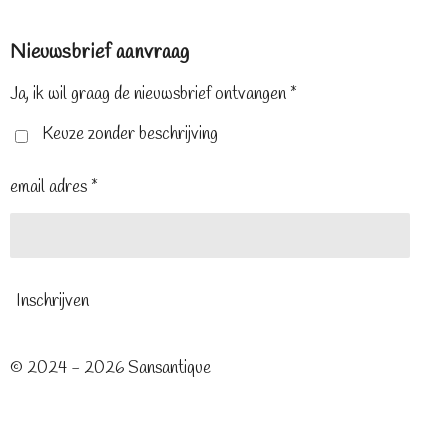
c
n
s
e
t
t
Nieuwsbrief aanvraag
b
e
a
o
r
g
o
e
r
Ja, ik wil graag de nieuwsbrief ontvangen *
k
s
a
t
m
Keuze zonder beschrijving
email adres *
Inschrijven
© 2024 - 2026 Sansantique