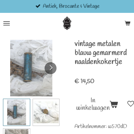
Antiek, Brocante & Vintage
Ga
direct
naar
de
hoofdinhoud
vintage metalen
blauw gemarmerd
naaldenkokertje
€ 14,50
In
winkelwagen
Artikelnummer:
w570dD