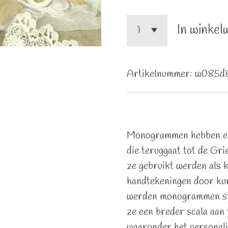
In winkel
Artikelnummer:
w085d
Monogrammen hebben een
die teruggaat tot de Gr
ze gebruikt werden als k
handtekeningen door kuns
werden monogrammen st
ze een breder scala aan 
waaronder het personali