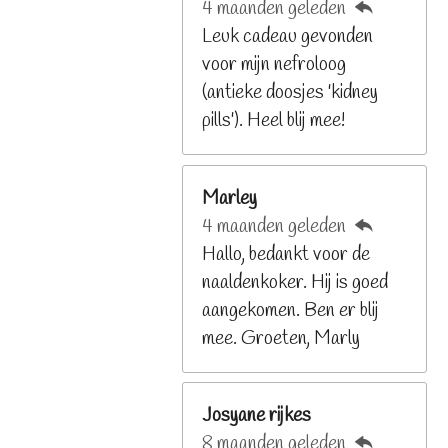
4 maanden geleden
2
Leuk cadeau gevonden
9
voor mijn nefroloog
2
(antieke doosjes 'kidney
6
pills'). Heel blij mee!
8
s
t
Marley
e
4 maanden geleden
r
Hallo, bedankt voor de
r
naaldenkoker. Hij is goed
e
aangekomen. Ben er blij
n
mee. Groeten, Marly
Josyane rijkes
8 maanden geleden