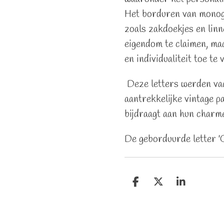
Het borduren van monog
zoals zakdoekjes en lin
eigendom te claimen, maa
en individualiteit toe te 
Deze letters werden va
aantrekkelijke vintage p
bijdraagt aan hun charm
De geborduurde letter '
D
D
S
e
e
h
l
e
a
e
l
r