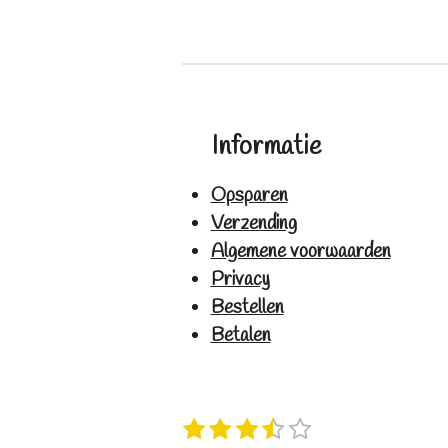
Informatie
Opsparen
Verzending
Algemene voorwaarden
Privacy
Bestellen
Betalen
1
2
3
4
5
S
R