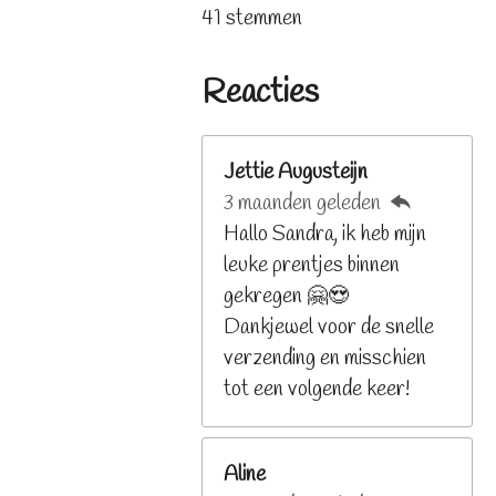
s
s
s
s
s
t
a
41 stemmen
t
t
t
t
t
e
t
e
e
e
e
e
m
i
r
r
r
r
r
Reacties
m
n
r
r
r
r
e
e
e
e
e
g
n
n
n
n
n
:
Jettie Augusteijn
3
3 maanden geleden
.
Hallo Sandra, ik heb mijn
2
leuke prentjes binnen
6
gekregen 🤗😍
8
Dankjewel voor de snelle
2
verzending en misschien
9
tot een volgende keer!
2
6
Aline
8