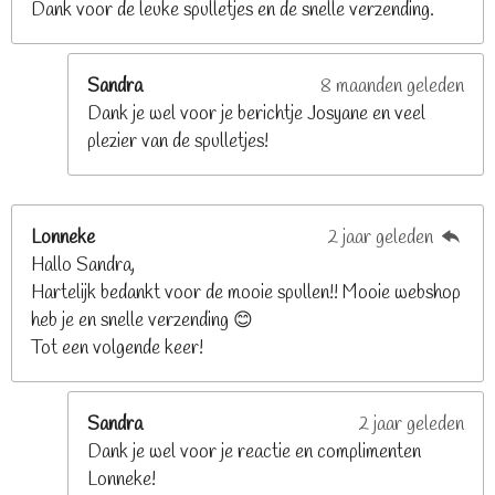
e
Dank voor de leuke spulletjes en de snelle verzending.
r
r
e
Sandra
8 maanden geleden
n
Dank je wel voor je berichtje Josyane en veel
plezier van de spulletjes!
Lonneke
2 jaar geleden
Hallo Sandra,
Hartelijk bedankt voor de mooie spullen!! Mooie webshop
heb je en snelle verzending 😊
Tot een volgende keer!
Sandra
2 jaar geleden
Dank je wel voor je reactie en complimenten
Lonneke!