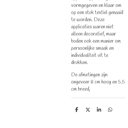
vormgegeven en klaar om
op een stuk textiel genaaid
te worden. Deze
applicaties waren niet
alleen decoratief, maar
boden ook een manier om
persoonlijke smaak en
individualiteit uit te
drukken.
De afmetingen zijn
ongeveer 8 cm hoog en 5.5
cm breed,
D
D
S
D
e
e
h
e
l
e
a
l
e
l
r
e