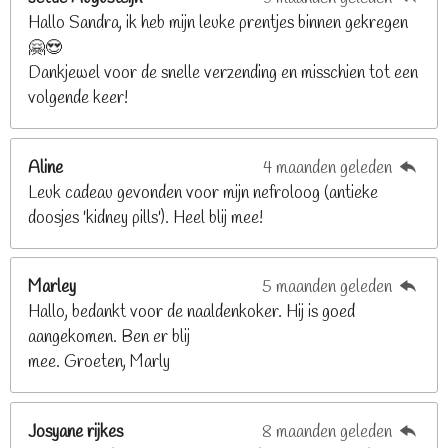
n
n
n
n
Hallo Sandra, ik heb mijn leuke prentjes binnen gekregen
3
🤗😍
.
Dankjewel voor de snelle verzending en misschien tot een
2
volgende keer!
6
8
2
Aline
4 maanden geleden
9
Leuk cadeau gevonden voor mijn nefroloog (antieke
2
doosjes 'kidney pills'). Heel blij mee!
6
8
2
Marley
5 maanden geleden
9
Hallo, bedankt voor de naaldenkoker. Hij is goed
2
aangekomen. Ben er blij
6
mee. Groeten, Marly
8
s
t
Josyane rijkes
8 maanden geleden