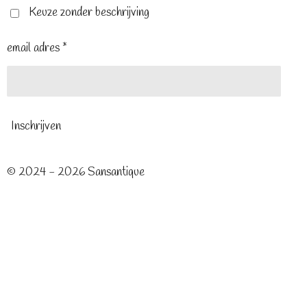
t
m
Keuze zonder beschrijving
email adres *
Inschrijven
© 2024 - 2026 Sansantique