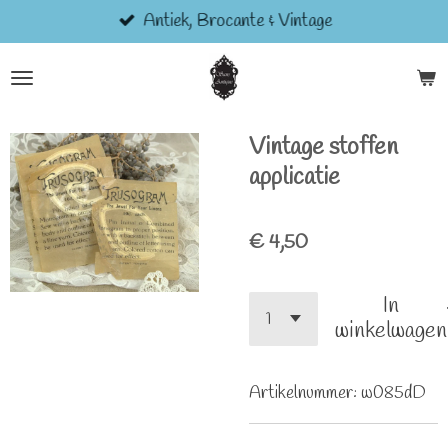
Antiek, Brocante & Vintage
Ga
direct
naar
de
hoofdinhoud
Vintage stoffen
applicatie
€ 4,50
In
winkelwagen
Artikelnummer:
w085dD