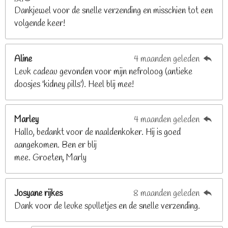
Dankjewel voor de snelle verzending en misschien tot een
2
volgende keer!
6
8
2
Aline
4 maanden geleden
9
Leuk cadeau gevonden voor mijn nefroloog (antieke
2
doosjes 'kidney pills'). Heel blij mee!
6
8
2
Marley
4 maanden geleden
9
Hallo, bedankt voor de naaldenkoker. Hij is goed
2
aangekomen. Ben er blij
6
mee. Groeten, Marly
8
s
t
Josyane rijkes
8 maanden geleden
e
Dank voor de leuke spulletjes en de snelle verzending.
r
r