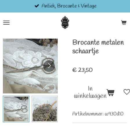
Antiek, Brocante & Vintage
Ga
direct
naar
de
hoofdinhoud
Brocante metalen
schaartje
€ 23,50
In
winkelwagen
Artikelnummer:
w930d10