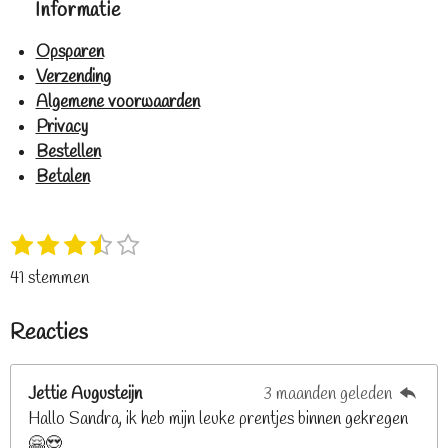
Informatie
Opsparen
Verzending
Algemene voorwaarden
Privacy
Bestellen
Betalen
1
2
3
4
5
S
R
s
s
s
s
s
t
a
41 stemmen
t
t
t
t
t
e
t
e
e
e
e
e
m
i
Reacties
r
r
r
r
r
m
n
e
r
r
r
r
g
n
e
e
e
e
Jettie Augusteijn
3 maanden geleden
:
n
n
n
n
Hallo Sandra, ik heb mijn leuke prentjes binnen gekregen
3
🤗😍
.