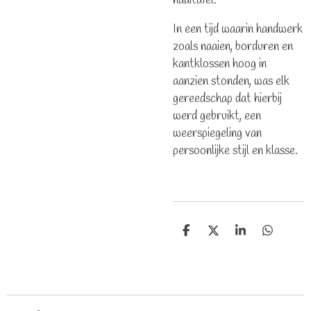
naaitafel.
In een tijd waarin handwerk
zoals naaien, borduren en
kantklossen hoog in
aanzien stonden, was elk
gereedschap dat hierbij
werd gebruikt, een
weerspiegeling van
persoonlijke stijl en klasse.
D
D
S
D
e
e
h
e
l
e
a
l
e
l
r
e
n
e
n