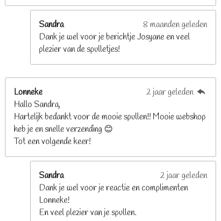
r
e
Sandra
8 maanden geleden
n
Dank je wel voor je berichtje Josyane en veel
plezier van de spulletjes!
Lonneke
2 jaar geleden
Hallo Sandra,
Hartelijk bedankt voor de mooie spullen!! Mooie webshop
heb je en snelle verzending 😊
Tot een volgende keer!
Sandra
2 jaar geleden
Dank je wel voor je reactie en complimenten
Lonneke!
En veel plezier van je spullen.