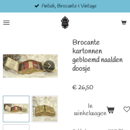
Antiek, Brocante & Vintage
Ga
direct
naar
de
hoofdinhoud
Brocante
kartonnen
gebloemd naalden
doosje
€ 26,50
In
winkelwagen