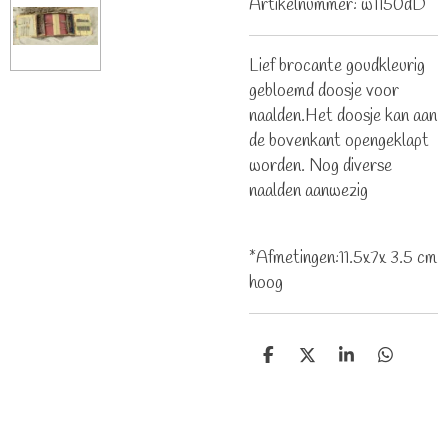
Artikelnummer:
w1150dD
Lief brocante goudkleurig
gebloemd doosje voor
naalden.Het doosje kan aan
de bovenkant opengeklapt
worden. Nog diverse
naalden aanwezig
*Afmetingen:11.5x7x 3.5 cm
hoog
D
D
S
D
e
e
h
e
l
e
a
l
e
l
r
e
n
e
n