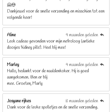
🤗😍
.
Dankjewel voor de snelle verzending en misschien tot een
2
volgende keer!
6
8
2
Aline
4 maanden geleden
9
Leuk cadeau gevonden voor mijn nefroloog (antieke
2
doosjes 'kidney pills'). Heel blij mee!
6
8
2
Marley
4 maanden geleden
9
Hallo, bedankt voor de naaldenkoker. Hij is goed
2
aangekomen. Ben er blij
6
mee. Groeten, Marly
8
s
t
Josyane rijkes
8 maanden geleden
e
Dank voor de leuke spulletjes en de snelle verzending.
r