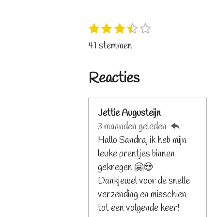
1
2
3
4
5
S
R
s
s
s
s
s
t
a
41 stemmen
t
t
t
t
t
e
t
e
e
e
e
e
m
i
r
r
r
r
r
Reacties
m
n
r
r
r
r
e
e
e
e
e
g
n
n
n
n
n
:
Jettie Augusteijn
3
3 maanden geleden
.
Hallo Sandra, ik heb mijn
2
leuke prentjes binnen
6
gekregen 🤗😍
8
Dankjewel voor de snelle
2
verzending en misschien
9
tot een volgende keer!