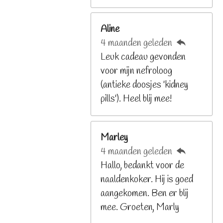
2
6
Aline
8
4 maanden geleden
2
Leuk cadeau gevonden
9
voor mijn nefroloog
2
(antieke doosjes 'kidney
6
pills'). Heel blij mee!
8
s
t
Marley
e
4 maanden geleden
r
Hallo, bedankt voor de
r
naaldenkoker. Hij is goed
e
aangekomen. Ben er blij
n
mee. Groeten, Marly