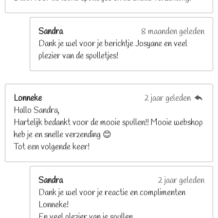
r
r
e
Sandra
8 maanden geleden
n
Dank je wel voor je berichtje Josyane en veel
plezier van de spulletjes!
Lonneke
2 jaar geleden
Hallo Sandra,
Hartelijk bedankt voor de mooie spullen!! Mooie webshop
heb je en snelle verzending 😊
Tot een volgende keer!
Sandra
2 jaar geleden
Dank je wel voor je reactie en complimenten
Lonneke!
En veel plezier van je spullen.