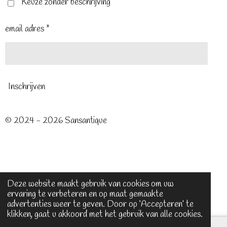
t
m
Keuze zonder beschrijving
email adres *
Inschrijven
© 2024 - 2026 Sansantique
Deze website maakt gebruik van cookies om uw
ervaring te verbeteren en op maat gemaakte
advertenties weer te geven. Door op ‘Accepteren’ te
klikken, gaat u akkoord met het gebruik van alle cookies.