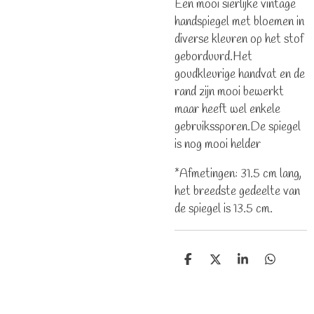
Een mooi sierlijke vintage
handspiegel met bloemen in
diverse kleuren op het stof
geborduurd.Het
goudkleurige handvat en de
rand zijn mooi bewerkt
maar heeft wel enkele
gebruikssporen.De spiegel
is nog mooi helder
*Afmetingen: 31.5 cm lang,
het breedste gedeelte van
de spiegel is 13.5 cm.
D
D
S
D
e
e
h
e
l
e
a
l
e
l
r
e