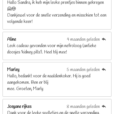
n
n
n
n
Hallo Sandra, ik heb mijn leuke prentjes binnen gekregen
3
🤗😍
.
Dankjewel voor de snelle verzending en misschien tot een
2
volgende keer!
6
8
2
Aline
4 maanden geleden
9
Leuk cadeau gevonden voor mijn nefroloog (antieke
2
doosjes 'kidney pills'). Heel blij mee!
6
8
2
Marley
5 maanden geleden
9
Hallo, bedankt voor de naaldenkoker. Hij is goed
2
aangekomen. Ben er blij
6
mee. Groeten, Marly
8
s
t
Josyane rijkes
8 maanden geleden
e
Dank voor de leuke spulletjes en de snelle verzending.