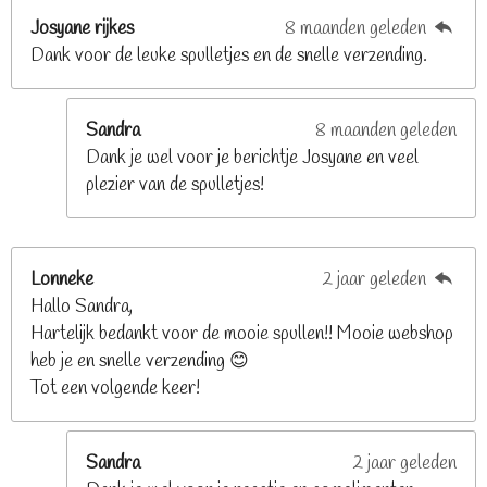
t
Josyane rijkes
8 maanden geleden
e
Dank voor de leuke spulletjes en de snelle verzending.
r
r
e
Sandra
8 maanden geleden
n
Dank je wel voor je berichtje Josyane en veel
plezier van de spulletjes!
Lonneke
2 jaar geleden
Hallo Sandra,
Hartelijk bedankt voor de mooie spullen!! Mooie webshop
heb je en snelle verzending 😊
Tot een volgende keer!
Sandra
2 jaar geleden