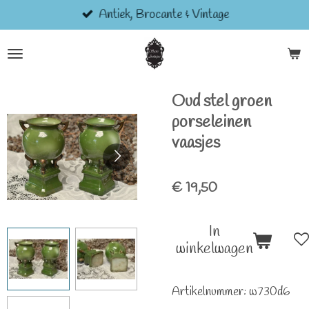
Antiek, Brocante & Vintage
Ga
direct
naar
de
hoofdinhoud
Oud stel groen
porseleinen
vaasjes
€ 19,50
In
winkelwagen
Artikelnummer:
w730d6