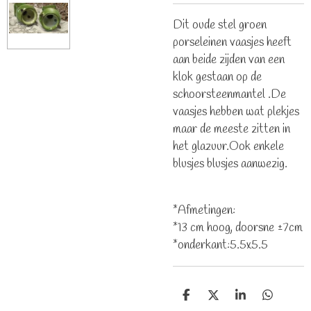
Dit oude stel groen
porseleinen vaasjes heeft
aan beide zijden van een
klok gestaan op de
schoorsteenmantel .De
vaasjes hebben wat plekjes
maar de meeste zitten in
het glazuur.Ook enkele
blusjes blusjes aanwezig.
*Afmetingen:
*13 cm hoog, doorsne ±7cm
*onderkant:5.5x5.5
D
D
S
D