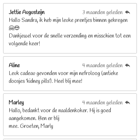
e
r
r
r
r
g
n
e
e
e
e
Jettie Augusteijn
3 maanden geleden
:
n
n
n
n
Hallo Sandra, ik heb mijn leuke prentjes binnen gekregen
3
🤗😍
.
Dankjewel voor de snelle verzending en misschien tot een
2
volgende keer!
6
8
2
Aline
4 maanden geleden
9
Leuk cadeau gevonden voor mijn nefroloog (antieke
2
doosjes 'kidney pills'). Heel blij mee!
6
8
2
Marley
4 maanden geleden
9
Hallo, bedankt voor de naaldenkoker. Hij is goed
2
aangekomen. Ben er blij
6
mee. Groeten, Marly
8
s