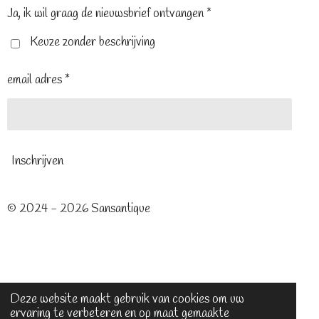
o
e
r
Ja, ik wil graag de nieuwsbrief ontvangen *
k
s
a
t
m
Keuze zonder beschrijving
email adres *
Inschrijven
© 2024 - 2026 Sansantique
Deze website maakt gebruik van cookies om uw
ervaring te verbeteren en op maat gemaakte