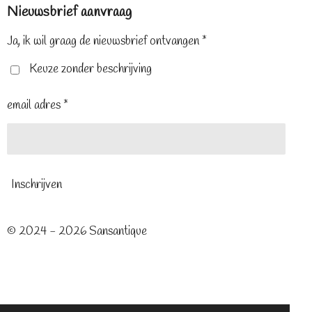
Nieuwsbrief aanvraag
b
e
a
o
r
g
o
e
r
Ja, ik wil graag de nieuwsbrief ontvangen *
k
s
a
t
m
Keuze zonder beschrijving
email adres *
Inschrijven
© 2024 - 2026 Sansantique