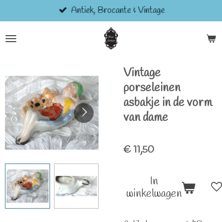
Antiek, Brocante & Vintage
Ga
direct
naar
de
hoofdinhoud
Vintage
porseleinen
asbakje in de vorm
van dame
€ 11,50
In
winkelwagen