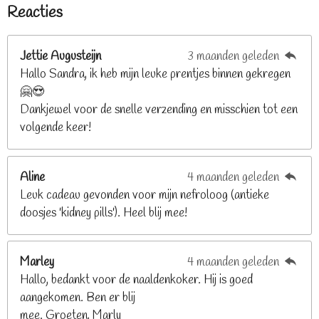
e
e
e
e
e
i
Reacties
r
r
r
r
r
m
n
e
r
r
r
r
g
n
e
e
e
e
Jettie Augusteijn
3 maanden geleden
:
n
n
n
n
Hallo Sandra, ik heb mijn leuke prentjes binnen gekregen
3
🤗😍
.
Dankjewel voor de snelle verzending en misschien tot een
2
volgende keer!
6
8
2
Aline
4 maanden geleden
9
Leuk cadeau gevonden voor mijn nefroloog (antieke
2
doosjes 'kidney pills'). Heel blij mee!
6
8
2
Marley
4 maanden geleden
9
Hallo, bedankt voor de naaldenkoker. Hij is goed
2
aangekomen. Ben er blij
6
mee. Groeten, Marly