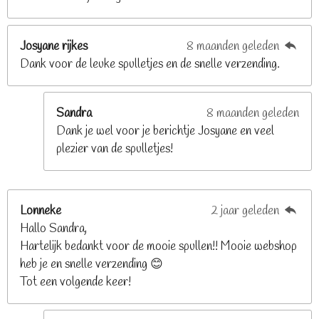
8
s
t
Josyane rijkes
8 maanden geleden
e
Dank voor de leuke spulletjes en de snelle verzending.
r
r
e
Sandra
8 maanden geleden
n
Dank je wel voor je berichtje Josyane en veel
plezier van de spulletjes!
Lonneke
2 jaar geleden
Hallo Sandra,
Hartelijk bedankt voor de mooie spullen!! Mooie webshop
heb je en snelle verzending 😊
Tot een volgende keer!