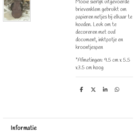
Mooie sierlijk uitgevoerde
brievenklem gebruikt om
papieren netjes bij elkaar te
houden. Leuk om te
decoreren met oud
document, inktpotje en
kroontjespen
*Afmetingen: 9.5 cm x 5.5
x3.5 cm hoog
D
D
S
D
e
e
h
e
l
e
a
l
e
l
r
e
n
e
n
Informatie