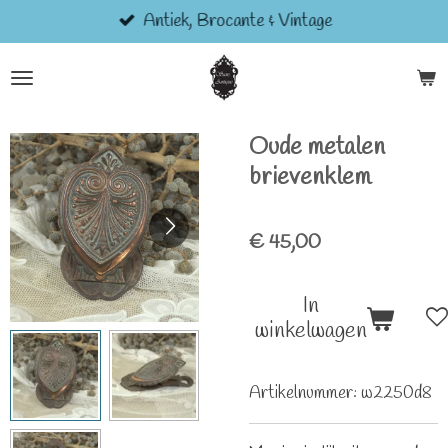
Antiek, Brocante & Vintage
Ga
direct
naar
de
hoofdinhoud
Oude metalen
brievenklem
€ 45,00
In
winkelwagen
Artikelnummer:
w2250d8