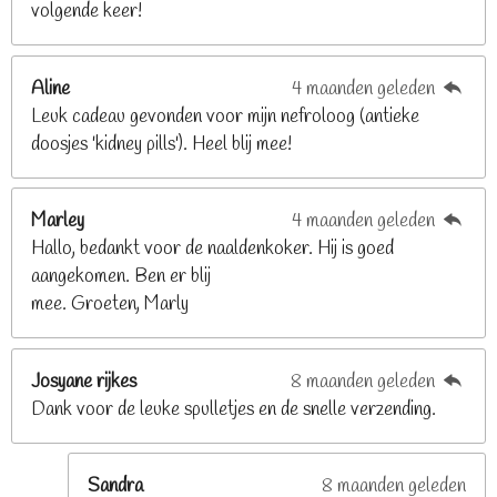
volgende keer!
6
8
2
Aline
4 maanden geleden
9
Leuk cadeau gevonden voor mijn nefroloog (antieke
2
doosjes 'kidney pills'). Heel blij mee!
6
8
2
Marley
4 maanden geleden
9
Hallo, bedankt voor de naaldenkoker. Hij is goed
2
aangekomen. Ben er blij
6
mee. Groeten, Marly
8
s
t
Josyane rijkes
8 maanden geleden
e
Dank voor de leuke spulletjes en de snelle verzending.
r
r
e
Sandra
8 maanden geleden