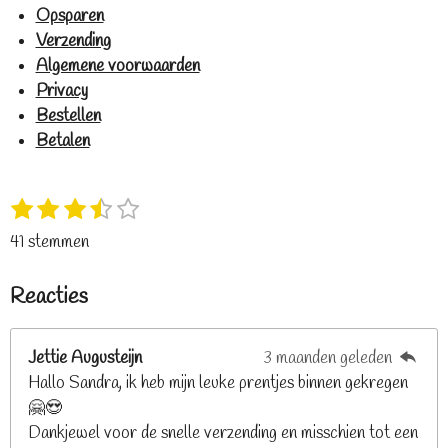
Opsparen
Verzending
Algemene voorwaarden
Privacy
Bestellen
Betalen
1
2
3
4
5
S
R
s
s
s
s
s
t
a
41 stemmen
t
t
t
t
t
e
t
e
e
e
e
e
m
i
Reacties
r
r
r
r
r
m
n
e
r
r
r
r
g
n
e
e
e
e
Jettie Augusteijn
3 maanden geleden
:
n
n
n
n
Hallo Sandra, ik heb mijn leuke prentjes binnen gekregen
3
🤗😍
.
Dankjewel voor de snelle verzending en misschien tot een
2