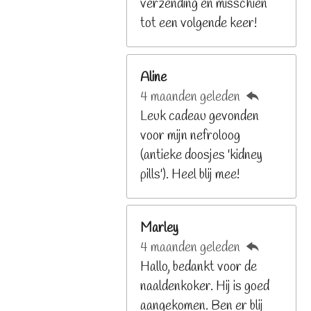
2
verzending en misschien
9
tot een volgende keer!
2
6
Aline
8
4 maanden geleden
2
Leuk cadeau gevonden
9
voor mijn nefroloog
2
(antieke doosjes 'kidney
6
pills'). Heel blij mee!
8
s
t
Marley
e
4 maanden geleden
r
Hallo, bedankt voor de
r
naaldenkoker. Hij is goed
e
aangekomen. Ben er blij