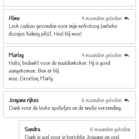
8
2
Aline
4 maanden geleden
9
Leuk cadeau gevonden voor mijn nefroloog (antieke
2
doosjes 'kidney pills'). Heel blij mee!
6
8
2
Marley
4 maanden geleden
9
Hallo, bedankt voor de naaldenkoker. Hij is goed
2
aangekomen. Ben er blij
6
mee. Groeten, Marly
8
s
t
Josyane rijkes
8 maanden geleden
e
Dank voor de leuke spulletjes en de snelle verzending.
r
r
e
Sandra
8 maanden geleden
n
Dank je wel voor je berichtje Josyane en veel