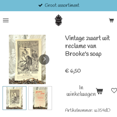
Groot assortiment
Ga
direct
naar
de
hoofdinhoud
Vintage zwart wit
reclame van
Brooke's soap
€ 6,50
In
winkelwagen
Artikelnummer:
w354dD