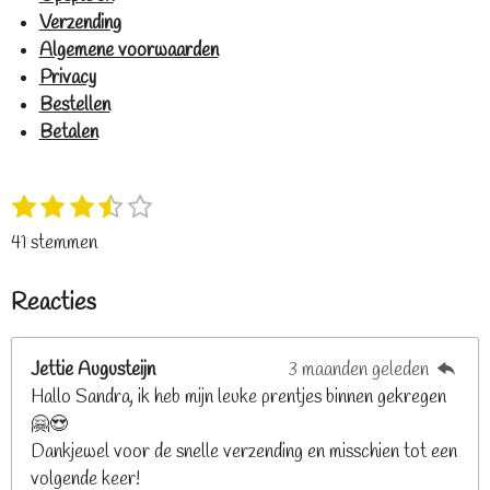
Verzending
Algemene voorwaarden
Privacy
Bestellen
Betalen
1
2
3
4
5
S
R
s
s
s
s
s
t
a
41 stemmen
t
t
t
t
t
e
t
e
e
e
e
e
m
i
Reacties
r
r
r
r
r
m
n
e
r
r
r
r
g
n
e
e
e
e
Jettie Augusteijn
3 maanden geleden
:
n
n
n
n
Hallo Sandra, ik heb mijn leuke prentjes binnen gekregen
3
🤗😍
.
Dankjewel voor de snelle verzending en misschien tot een
2
volgende keer!
6