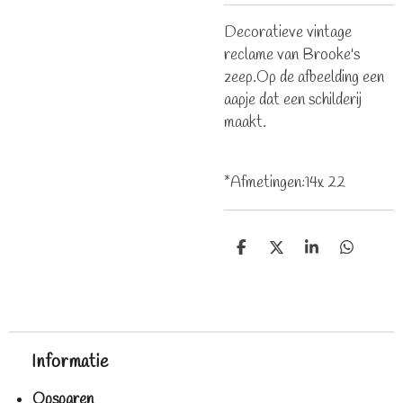
Decoratieve vintage
reclame van Brooke's
zeep.Op de afbeelding een
aapje dat een schilderij
maakt.
*Afmetingen:14x 22
D
D
S
D
e
e
h
e
l
e
a
l
e
l
r
e
n
e
n
Informatie
Opsparen