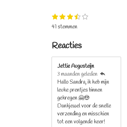
1
2
3
4
5
S
R
s
s
s
s
s
t
a
41 stemmen
t
t
t
t
t
e
t
e
e
e
e
e
m
i
r
r
r
r
r
Reacties
m
n
r
r
r
r
e
e
e
e
e
g
n
n
n
n
n
:
Jettie Augusteijn
3
3 maanden geleden
.
Hallo Sandra, ik heb mijn
2
leuke prentjes binnen
6
gekregen 🤗😍
8
Dankjewel voor de snelle
2
verzending en misschien
9
tot een volgende keer!