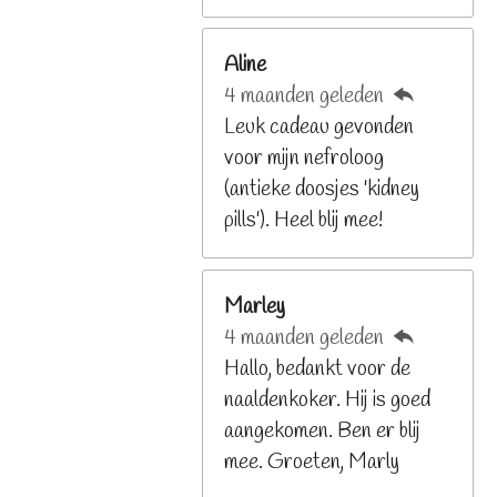
2
6
Aline
8
4 maanden geleden
2
Leuk cadeau gevonden
9
voor mijn nefroloog
2
(antieke doosjes 'kidney
6
pills'). Heel blij mee!
8
s
t
Marley
e
4 maanden geleden
r
Hallo, bedankt voor de
r
naaldenkoker. Hij is goed
e
aangekomen. Ben er blij
n
mee. Groeten, Marly