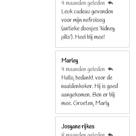
4 maanden geleden
2
Leuk cadeau gevonden
9
voor mijn nefroloog
2
(antieke doosjes 'kidney
6
pills'). Heel blij mee!
8
s
t
Marley
e
4 maanden geleden
r
Hallo, bedankt voor de
r
naaldenkoker. Hij is goed
e
aangekomen. Ben er blij
n
mee. Groeten, Marly
Josyane rijkes
8 maanden geleden