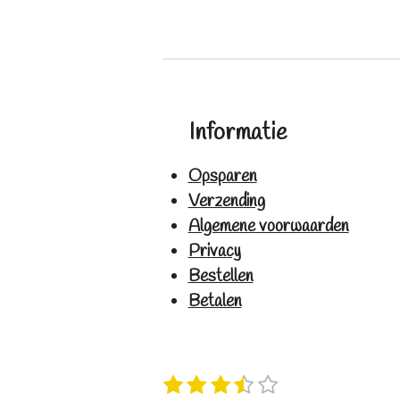
Informatie
Opsparen
Verzending
Algemene voorwaarden
Privacy
Bestellen
Betalen
1
2
3
4
5
S
R