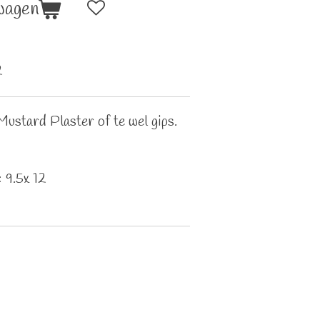
wagen
2
ustard Plaster of te wel gips.
 9.5x 12