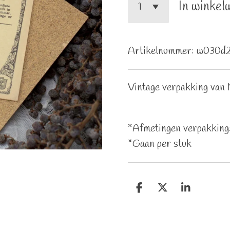
In winkel
Artikelnummer:
w030d
Vintage verpakking van M
*Afmetingen verpakking:
*Gaan per stuk
D
D
S
e
e
h
l
e
a
e
l
r