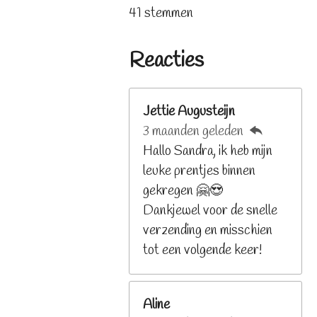
s
s
s
s
s
t
a
41 stemmen
t
t
t
t
t
e
t
e
e
e
e
e
m
i
r
r
r
r
r
Reacties
m
n
r
r
r
r
e
e
e
e
e
g
n
n
n
n
n
:
Jettie Augusteijn
3
3 maanden geleden
.
Hallo Sandra, ik heb mijn
2
leuke prentjes binnen
6
gekregen 🤗😍
8
Dankjewel voor de snelle
2
verzending en misschien
9
tot een volgende keer!
2
6
Aline
8