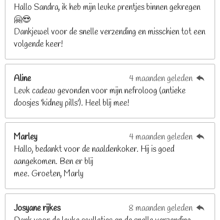
n
n
n
n
Hallo Sandra, ik heb mijn leuke prentjes binnen gekregen
3
🤗😍
.
Dankjewel voor de snelle verzending en misschien tot een
2
volgende keer!
6
8
2
Aline
4 maanden geleden
9
Leuk cadeau gevonden voor mijn nefroloog (antieke
2
doosjes 'kidney pills'). Heel blij mee!
6
8
2
Marley
4 maanden geleden
9
Hallo, bedankt voor de naaldenkoker. Hij is goed
2
aangekomen. Ben er blij
6
mee. Groeten, Marly
8
s
t
Josyane rijkes
8 maanden geleden
e