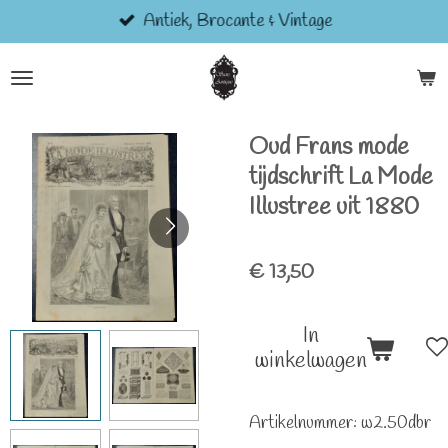
Antiek, Brocante & Vintage
Ga
direct
naar
de
hoofdinhoud
Oud Frans mode
tijdschrift La Mode
Illustree uit 1880
€ 13,50
In
winkelwagen
Artikelnummer:
w2.50dbr