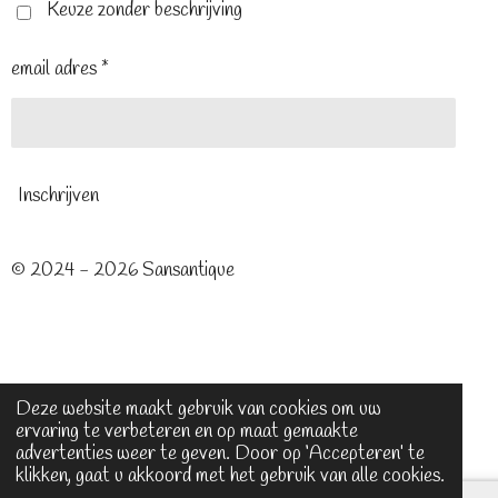
t
m
Keuze zonder beschrijving
email adres *
Inschrijven
© 2024 - 2026 Sansantique
Deze website maakt gebruik van cookies om uw
ervaring te verbeteren en op maat gemaakte
advertenties weer te geven. Door op ‘Accepteren’ te
klikken, gaat u akkoord met het gebruik van alle cookies.