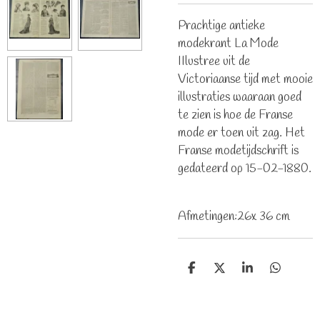
Prachtige antieke
modekrant La Mode
IIlustree uit de
Victoriaanse tijd met mooie
illustraties waaraan goed
te zien is hoe de Franse
mode er toen uit zag. Het
Franse modetijdschrift is
gedateerd op 15-02-1880.
Afmetingen:26x 36 cm
D
D
S
D
e
e
h
e
l
e
a
l
e
l
r
e