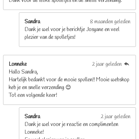
Dank voor de leuke spulletjes en de snelle verzending.
r
r
e
Sandra
8 maanden geleden
n
Dank je wel voor je berichtje Josyane en veel
plezier van de spulletjes!
Lonneke
2 jaar geleden
Hallo Sandra,
Hartelijk bedankt voor de mooie spullen!! Mooie webshop
heb je en snelle verzending 😊
Tot een volgende keer!
Sandra
2 jaar geleden
Dank je wel voor je reactie en complimenten
Lonneke!