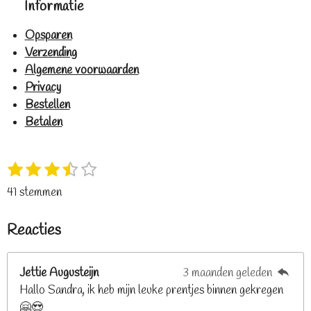
Informatie
Opsparen
Verzending
Algemene voorwaarden
Privacy
Bestellen
Betalen
1
2
3
4
5
S
R
s
s
s
s
s
t
a
41 stemmen
t
t
t
t
t
e
t
e
e
e
e
e
m
i
Reacties
r
r
r
r
r
m
n
e
r
r
r
r
g
n
e
e
e
e
Jettie Augusteijn
3 maanden geleden
:
n
n
n
n
Hallo Sandra, ik heb mijn leuke prentjes binnen gekregen
3
🤗😍
.