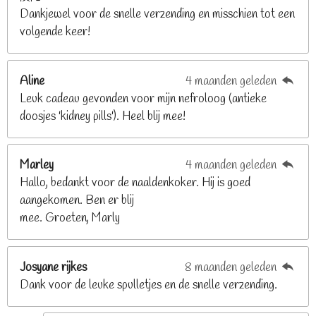
Dankjewel voor de snelle verzending en misschien tot een
2
volgende keer!
6
8
2
Aline
4 maanden geleden
9
Leuk cadeau gevonden voor mijn nefroloog (antieke
2
doosjes 'kidney pills'). Heel blij mee!
6
8
2
Marley
4 maanden geleden
9
Hallo, bedankt voor de naaldenkoker. Hij is goed
2
aangekomen. Ben er blij
6
mee. Groeten, Marly
8
s
t
Josyane rijkes
8 maanden geleden
e
Dank voor de leuke spulletjes en de snelle verzending.
r
r