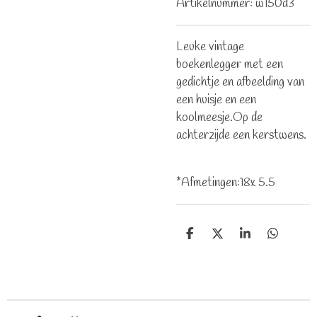
Artikelnummer:
w150d3
Leuke vintage
boekenlegger met een
gedichtje en afbeelding van
een huisje en een
koolmeesje.Op de
achterzijde een kerstwens.
*Afmetingen:18x 5.5
D
D
S
D
e
e
h
e
l
e
a
l
e
l
r
e
n
e
n