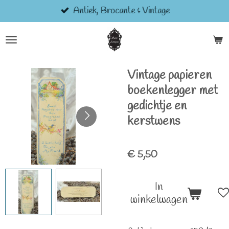
Antiek, Brocante & Vintage
Ga
direct
naar
de
hoofdinhoud
Vintage papieren
boekenlegger met
gedichtje en
kerstwens
€ 5,50
In
winkelwagen