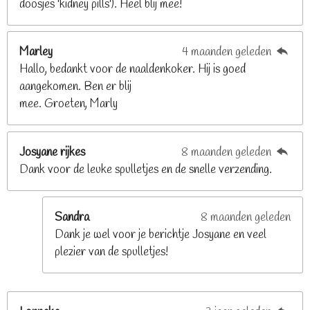
doosjes 'kidney pills'). Heel blij mee!
6
8
2
Marley
4 maanden geleden
9
Hallo, bedankt voor de naaldenkoker. Hij is goed
2
aangekomen. Ben er blij
6
mee. Groeten, Marly
8
s
t
Josyane rijkes
8 maanden geleden
e
Dank voor de leuke spulletjes en de snelle verzending.
r
r
e
Sandra
8 maanden geleden
n
Dank je wel voor je berichtje Josyane en veel
plezier van de spulletjes!