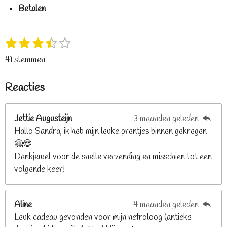
Betalen
1
2
3
4
5
S
R
s
s
s
s
s
t
a
41 stemmen
t
t
t
t
t
e
t
e
e
e
e
e
m
i
Reacties
r
r
r
r
r
m
n
e
r
r
r
r
g
n
e
e
e
e
Jettie Augusteijn
3 maanden geleden
:
n
n
n
n
Hallo Sandra, ik heb mijn leuke prentjes binnen gekregen
3
🤗😍
.
Dankjewel voor de snelle verzending en misschien tot een
2
volgende keer!
6
8
2
Aline
4 maanden geleden
9
Leuk cadeau gevonden voor mijn nefroloog (antieke
2