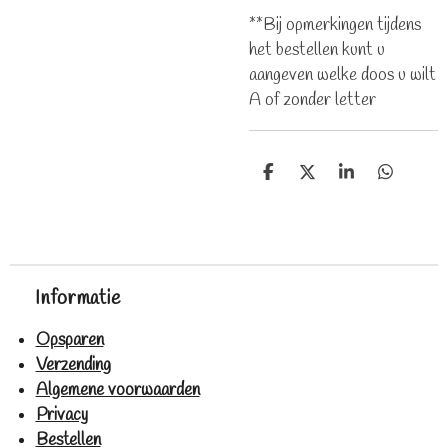
**Bij opmerkingen tijdens
het bestellen kunt u
aangeven welke doos u wilt
A of zonder letter
D
D
S
D
e
e
h
e
l
e
a
l
e
l
r
e
n
e
n
Informatie
Opsparen
Verzending
Algemene voorwaarden
Privacy
Bestellen