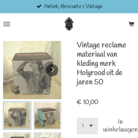
Antiek, Brocante & Vintage
Ga
direct
naar
de
hoofdinhoud
Vintage reclame
materiaal van
kleding merk
Holyrood uit de
jaren 50
€ 10,00
In
winkelwagen