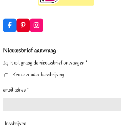
F
P
I
a
i
n
c
n
s
e
t
t
Nieuwsbrief aanvraag
b
e
a
o
r
g
o
e
r
Ja, ik wil graag de nieuwsbrief ontvangen *
k
s
a
t
m
Keuze zonder beschrijving
email adres *
Inschrijven