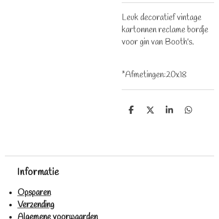
Leuk decoratief vintage
kartonnen reclame bordje
voor gin van Booth's.
*Afmetingen:20x18
D
D
S
D
e
e
h
e
l
e
a
l
e
l
r
e
n
e
n
Informatie
Opsparen
Verzending
Algemene voorwaarden