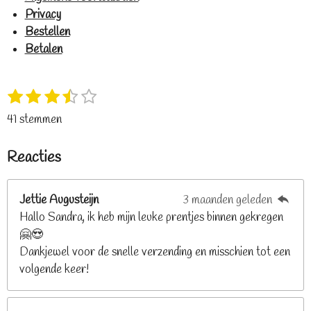
Privacy
Bestellen
Betalen
1
2
3
4
5
S
R
s
s
s
s
s
t
a
41 stemmen
t
t
t
t
t
e
t
e
e
e
e
e
m
i
Reacties
r
r
r
r
r
m
n
e
r
r
r
r
g
n
e
e
e
e
Jettie Augusteijn
3 maanden geleden
:
n
n
n
n
Hallo Sandra, ik heb mijn leuke prentjes binnen gekregen
3
🤗😍
.
Dankjewel voor de snelle verzending en misschien tot een
2
volgende keer!
6
8
2