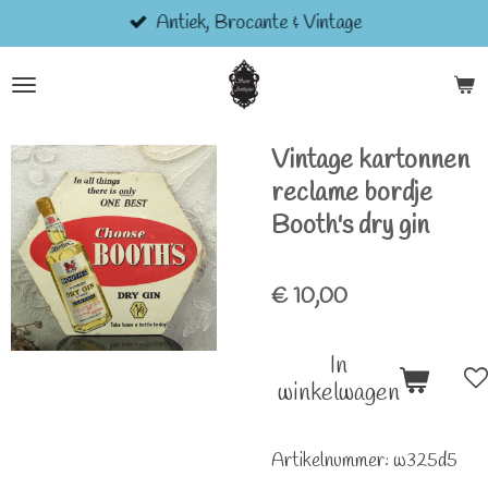
Antiek, Brocante & Vintage
Ga
direct
naar
de
hoofdinhoud
Vintage kartonnen
reclame bordje
Booth's dry gin
€ 10,00
In
winkelwagen
Artikelnummer:
w325d5