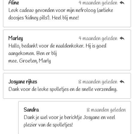
Aline
4 maanden geleden
9
Leuk cadeau gevonden voor mijn nefroloog (antieke
2
doosjes 'kidney pills'). Heel blij mee!
6
8
2
Marley
4 maanden geleden
9
Hallo, bedankt voor de naaldenkoker. Hij is goed
2
aangekomen. Ben er blij
6
mee. Groeten, Marly
8
s
t
Josyane rijkes
8 maanden geleden
e
Dank voor de leuke spulletjes en de snelle verzending.
r
r
e
Sandra
8 maanden geleden
n
Dank je wel voor je berichtje Josyane en veel
plezier van de spulletjes!