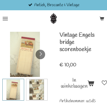
Antiek, Brocante & Vintage
Ga
direct
naar
de
hoofdinhoud
Vintage Engels
bridge
scorenboekje
€ 10,00
In
winkelwagen
Artikelnummer:
w5d5