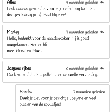
Aline
4 maanden geleden
9
Leuk cadeau gevonden voor mijn nefroloog (antieke
2
doosjes 'kidney pills'). Heel blij mee!
6
8
2
Marley
4 maanden geleden
9
Hallo, bedankt voor de naaldenkoker. Hij is goed
2
aangekomen. Ben er blij
6
mee. Groeten, Marly
8
s
t
Josyane rijkes
8 maanden geleden
e
Dank voor de leuke spulletjes en de snelle verzending.
r
r
e
Sandra
8 maanden geleden
n
Dank je wel voor je berichtje Josyane en veel
plezier van de spulletjes!