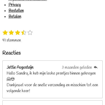
Privacy
Bestellen
Betalen
1
2
3
4
5
S
R
s
s
s
s
s
t
a
41 stemmen
t
t
t
t
t
e
t
e
e
e
e
e
m
i
Reacties
r
r
r
r
r
m
n
e
r
r
r
r
g
n
e
e
e
e
Jettie Augusteijn
3 maanden geleden
:
n
n
n
n
Hallo Sandra, ik heb mijn leuke prentjes binnen gekregen
3
🤗😍
.
Dankjewel voor de snelle verzending en misschien tot een
2
volgende keer!
6
8
2