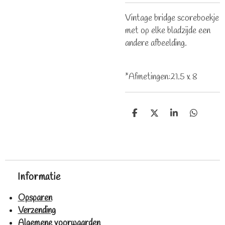
Vintage bridge scoreboekje
met op elke bladzijde een
andere afbeelding.
*Afmetingen:21.5 x 8
D
D
S
D
e
e
h
e
l
e
a
l
e
l
r
e
n
e
n
Informatie
Opsparen
Verzending
Algemene voorwaarden