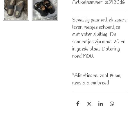
Artikelnummer:
w3420d6
Schattig paar antiek zwart
leren meisjes schoentjes
met veter sluiting. De
schoentjes zijn maat 20 en
in goede staat.Datering
rond 1900.
*Afmetingen: zool 14 cm,
neus 5.5 cm breed
D
D
S
D
e
e
h
e
l
e
a
l
e
l
r
e
n
e
n