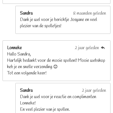
r
r
e
Sandra
8 maanden geleden
n
Dank je wel voor je berichtje Josyane en veel
plezier van de spulletjes!
Lonneke
2 jaar geleden
Hallo Sandra,
Hartelijk bedankt voor de mooie spullen!! Mooie webshop
heb je en snelle verzending 😊
Tot een volgende keer!
Sandra
2 jaar geleden
Dank je wel voor je reactie en complimenten
Lonneke!
En veel plezier van je spullen.