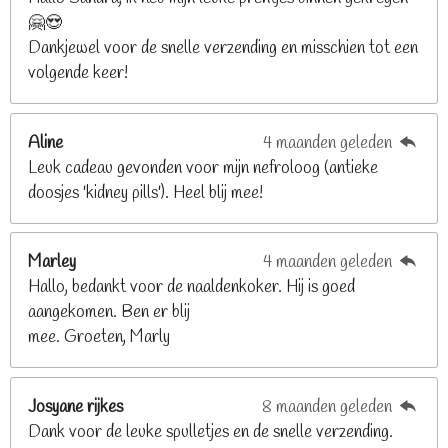
🤗😍
.
Dankjewel voor de snelle verzending en misschien tot een
2
volgende keer!
6
8
2
Aline
4 maanden geleden
9
Leuk cadeau gevonden voor mijn nefroloog (antieke
2
doosjes 'kidney pills'). Heel blij mee!
6
8
2
Marley
4 maanden geleden
9
Hallo, bedankt voor de naaldenkoker. Hij is goed
2
aangekomen. Ben er blij
6
mee. Groeten, Marly
8
s
t
Josyane rijkes
8 maanden geleden
e
Dank voor de leuke spulletjes en de snelle verzending.