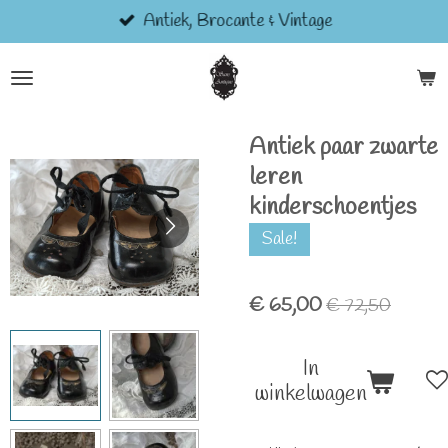
Antiek, Brocante & Vintage
Ga
direct
naar
de
hoofdinhoud
Antiek paar zwarte
leren
kinderschoentjes
Sale!
€ 65,00
€ 72,50
In
winkelwagen