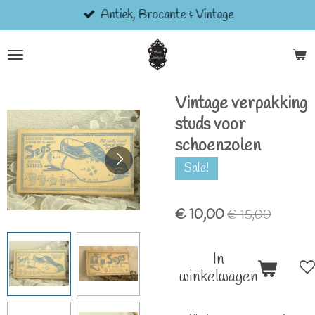
Antiek, Brocante & Vintage
Ga
direct
naar
de
hoofdinhoud
Vintage verpakking
studs voor
schoenzolen
Sale!
€ 10,00
€ 15,00
In
winkelwagen