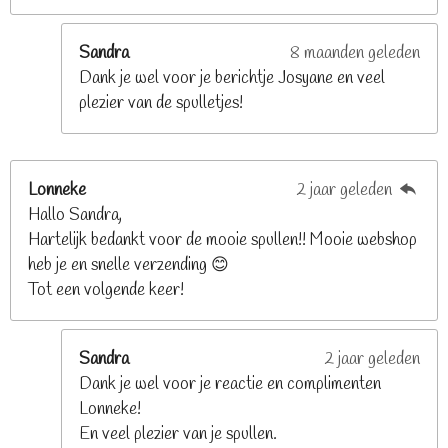
r
r
e
Sandra
8 maanden geleden
n
Dank je wel voor je berichtje Josyane en veel
plezier van de spulletjes!
Lonneke
2 jaar geleden
Hallo Sandra,
Hartelijk bedankt voor de mooie spullen!! Mooie webshop
heb je en snelle verzending 😊
Tot een volgende keer!
Sandra
2 jaar geleden
Dank je wel voor je reactie en complimenten
Lonneke!
En veel plezier van je spullen.