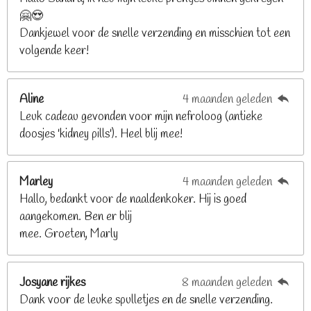
🤗😍
.
Dankjewel voor de snelle verzending en misschien tot een
2
volgende keer!
6
8
2
Aline
4 maanden geleden
9
Leuk cadeau gevonden voor mijn nefroloog (antieke
2
doosjes 'kidney pills'). Heel blij mee!
6
8
2
Marley
4 maanden geleden
9
Hallo, bedankt voor de naaldenkoker. Hij is goed
2
aangekomen. Ben er blij
6
mee. Groeten, Marly
8
s
t
Josyane rijkes
8 maanden geleden
e
Dank voor de leuke spulletjes en de snelle verzending.