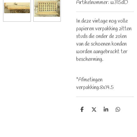
Artikelnummer:
w315dD
In deze vintage nog volle
papieren verpakking zitten
studs die onder de zolen
van de schoenen konden
worden aangebracht ter
bescherming.
*Afmetingen
verpakking:8x14.5
D
D
S
D
e
e
h
e
l
e
a
l
e
l
r
e
n
e
n