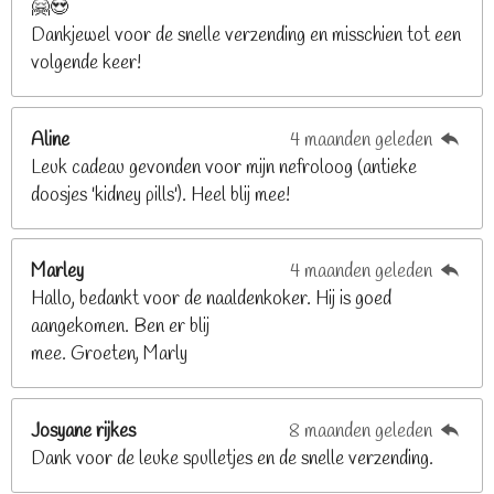
🤗😍
.
Dankjewel voor de snelle verzending en misschien tot een
2
volgende keer!
6
8
2
Aline
4 maanden geleden
9
Leuk cadeau gevonden voor mijn nefroloog (antieke
2
doosjes 'kidney pills'). Heel blij mee!
6
8
2
Marley
4 maanden geleden
9
Hallo, bedankt voor de naaldenkoker. Hij is goed
2
aangekomen. Ben er blij
6
mee. Groeten, Marly
8
s
t
Josyane rijkes
8 maanden geleden
e
Dank voor de leuke spulletjes en de snelle verzending.
r