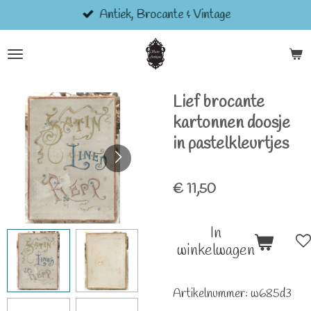
Antiek, Brocante & Vintage
Ga
direct
naar
de
hoofdinhoud
Lief brocante
kartonnen doosje
in pastelkleurtjes
€ 11,50
In
winkelwagen
Artikelnummer:
w685d3