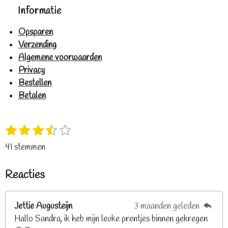
Informatie
Opsparen
Verzending
Algemene voorwaarden
Privacy
Bestellen
Betalen
1
2
3
4
5
S
R
s
s
s
s
s
t
a
41 stemmen
t
t
t
t
t
e
t
e
e
e
e
e
m
i
Reacties
r
r
r
r
r
m
n
e
r
r
r
r
g
n
e
e
e
e
Jettie Augusteijn
3 maanden geleden
:
n
n
n
n
Hallo Sandra, ik heb mijn leuke prentjes binnen gekregen
3