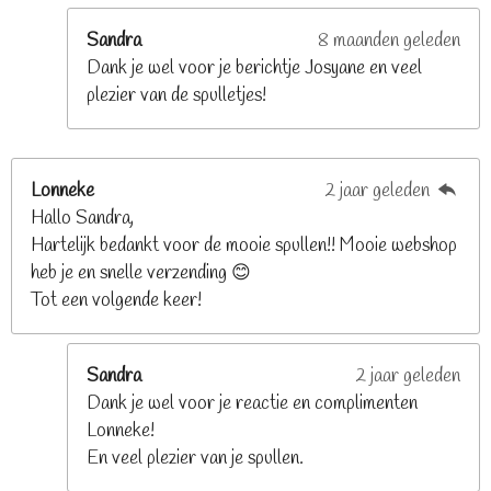
r
e
Sandra
8 maanden geleden
n
Dank je wel voor je berichtje Josyane en veel
plezier van de spulletjes!
Lonneke
2 jaar geleden
Hallo Sandra,
Hartelijk bedankt voor de mooie spullen!! Mooie webshop
heb je en snelle verzending 😊
Tot een volgende keer!
Sandra
2 jaar geleden
Dank je wel voor je reactie en complimenten
Lonneke!
En veel plezier van je spullen.