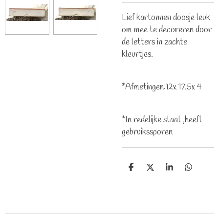
Lief kartonnen doosje leuk
om mee te decoreren door
de letters in zachte
kleurtjes.
*Afmetingen:12x 17.5x 4
*In redelijke staat ,heeft
gebruikssporen
D
D
S
D
e
e
h
e
l
e
a
l
e
l
r
e
n
e
n