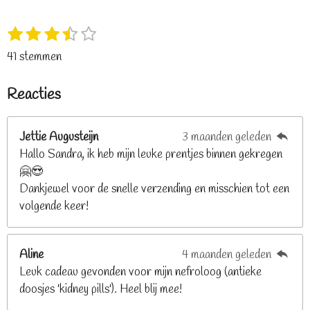
1
2
3
4
5
S
R
s
s
s
s
s
t
a
41 stemmen
t
t
t
t
t
e
t
e
e
e
e
e
m
i
Reacties
r
r
r
r
r
m
n
e
r
r
r
r
g
n
e
e
e
e
Jettie Augusteijn
3 maanden geleden
:
n
n
n
n
Hallo Sandra, ik heb mijn leuke prentjes binnen gekregen
3
🤗😍
.
Dankjewel voor de snelle verzending en misschien tot een
2
volgende keer!
6
8
2
Aline
4 maanden geleden
9
Leuk cadeau gevonden voor mijn nefroloog (antieke
2
doosjes 'kidney pills'). Heel blij mee!
6