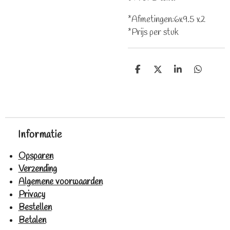
*Afmetingen:6x9.5 x2
*Prijs per stuk
D
D
S
D
e
e
h
e
l
e
a
l
e
l
r
e
n
e
n
Informatie
Opsparen
Verzending
Algemene voorwaarden
Privacy
Bestellen
Betalen