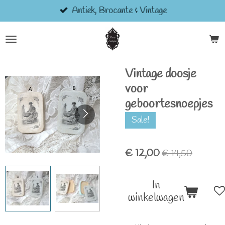
Antiek, Brocante & Vintage
Ga
direct
naar
de
hoofdinhoud
Vintage doosje
voor
geboortesnoepjes
Sale!
€ 12,00
€ 14,50
In
winkelwagen