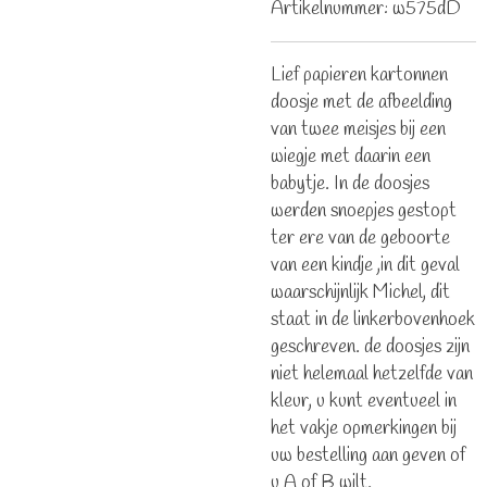
Artikelnummer:
w575dD
Lief papieren kartonnen
doosje met de afbeelding
van twee meisjes bij een
wiegje met daarin een
babytje. In de doosjes
werden snoepjes gestopt
ter ere van de geboorte
van een kindje ,in dit geval
waarschijnlijk Michel, dit
staat in de linkerbovenhoek
geschreven. de doosjes zijn
niet helemaal hetzelfde van
kleur, u kunt eventueel in
het vakje opmerkingen bij
uw bestelling aan geven of
u A of B wilt.