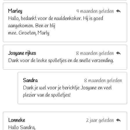
8
2
Marley
4 maanden geleden
9
Hallo, bedankt voor de naaldenkoker. Hij is goed
2
aangekomen. Ben er blij
6
mee. Groeten, Marly
8
s
t
Josyane rijkes
8 maanden geleden
e
Dank voor de leuke spulletjes en de snelle verzending.
r
r
e
Sandra
8 maanden geleden
n
Dank je wel voor je berichtje Josyane en veel
plezier van de spulletjes!
Lonneke
2 jaar geleden
Hallo Sandra,