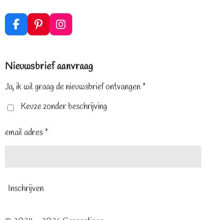
F
P
I
a
i
n
c
n
s
e
t
t
Nieuwsbrief aanvraag
b
e
a
o
r
g
o
e
r
Ja, ik wil graag de nieuwsbrief ontvangen *
k
s
a
t
m
Keuze zonder beschrijving
email adres *
Inschrijven