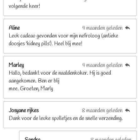
volgende keer!
6
8
2
Aline
4 maanden geleden
9
Leuk cadeau gevonden voor mijn nefroloog (antieke
2
doosjes 'kidney pills'). Heel blij mee!
6
8
2
Marley
4 maanden geleden
9
Hallo, bedankt voor de naaldenkoker. Hij is goed
2
aangekomen. Ben er blij
6
mee. Groeten, Marly
8
s
t
Josyane rijkes
8 maanden geleden
e
Dank voor de leuke spulletjes en de snelle verzending.
r
r
e