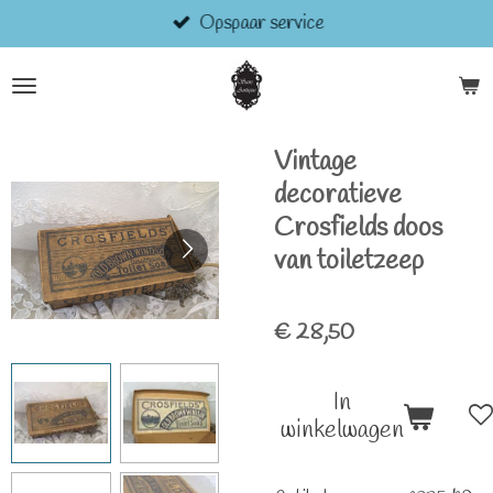
Opspaar service
Ga
direct
naar
de
hoofdinhoud
Vintage
decoratieve
Crosfields doos
van toiletzeep
€ 28,50
In
winkelwagen