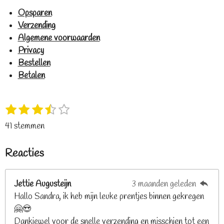
Opsparen
Verzending
Algemene voorwaarden
Privacy
Bestellen
Betalen
1
2
3
4
5
S
R
s
s
s
s
s
t
a
41 stemmen
t
t
t
t
t
e
t
e
e
e
e
e
m
i
Reacties
r
r
r
r
r
m
n
e
r
r
r
r
g
n
e
e
e
e
Jettie Augusteijn
3 maanden geleden
:
n
n
n
n
Hallo Sandra, ik heb mijn leuke prentjes binnen gekregen
3
🤗😍
.
Dankjewel voor de snelle verzending en misschien tot een
2