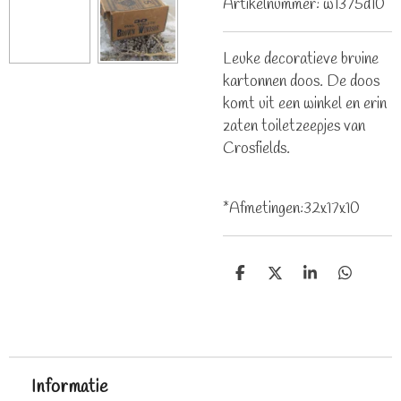
Artikelnummer:
w1375d10
Leuke decoratieve bruine
kartonnen doos. De doos
komt uit een winkel en erin
zaten toiletzeepjes van
Crosfields.
*Afmetingen:32x17x10
D
D
S
D
e
e
h
e
l
e
a
l
e
l
r
e
n
e
n
Informatie