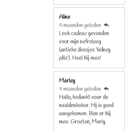
2
6
Aline
8
4 maanden geleden
2
Leuk cadeau gevonden
9
voor mijn nefroloog
2
(antieke doosjes 'kidney
6
pills'). Heel blij mee!
8
s
t
Marley
e
4 maanden geleden
r
Hallo, bedankt voor de
r
naaldenkoker. Hij is goed
e
aangekomen. Ben er blij
n
mee. Groeten, Marly