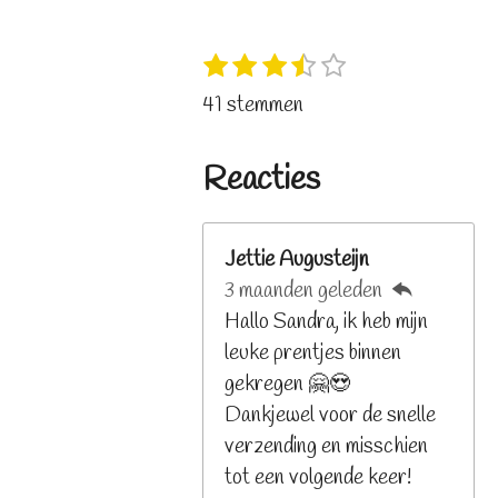
1
2
3
4
5
S
R
s
s
s
s
s
t
a
41 stemmen
t
t
t
t
t
e
t
e
e
e
e
e
m
i
r
r
r
r
r
Reacties
m
n
r
r
r
r
e
e
e
e
e
g
n
n
n
n
n
:
Jettie Augusteijn
3
3 maanden geleden
.
Hallo Sandra, ik heb mijn
2
leuke prentjes binnen
6
gekregen 🤗😍
8
Dankjewel voor de snelle
2
verzending en misschien
9
tot een volgende keer!