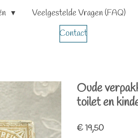
ën
Veelgestelde Vragen (FAQ)
Contact
Oude verpakk
toilet en kin
€ 19,50