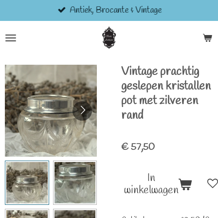
Antiek, Brocante & Vintage
Ga
direct
naar
de
hoofdinhoud
Vintage prachtig
geslepen kristallen
pot met zilveren
rand
€ 57,50
In
winkelwagen