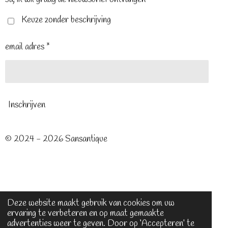
k
s
a
t
m
Keuze zonder beschrijving
email adres *
Inschrijven
© 2024 - 2026 Sansantique
Deze website maakt gebruik van cookies om uw
ervaring te verbeteren en op maat gemaakte
advertenties weer te geven. Door op ‘Accepteren’ te