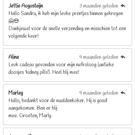
n
e
e
e
e
Jettie Augusteijn
3 maanden geleden
:
n
n
n
n
Hallo Sandra, ik heb mijn leuke prentjes binnen gekregen
3
🤗😍
.
Dankjewel voor de snelle verzending en misschien tot een
2
volgende keer!
6
8
2
Aline
4 maanden geleden
9
Leuk cadeau gevonden voor mijn nefroloog (antieke
2
doosjes 'kidney pills'). Heel blij mee!
6
8
2
Marley
4 maanden geleden
9
Hallo, bedankt voor de naaldenkoker. Hij is goed
2
aangekomen. Ben er blij
6
mee. Groeten, Marly
8
s
t