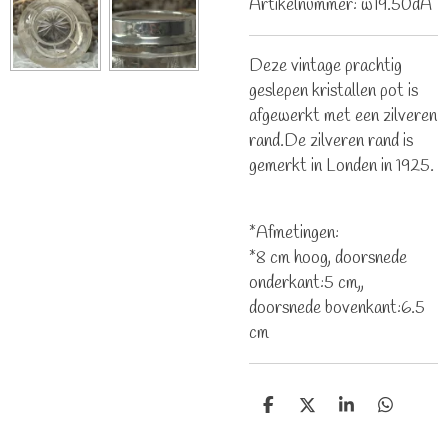
Artikelnummer:
w19.50dA
Deze vintage prachtig
geslepen kristallen pot is
afgewerkt met een zilveren
rand.De zilveren rand is
gemerkt in Londen in 1925.
*Afmetingen:
*8 cm hoog, doorsnede
onderkant:5 cm,,
doorsnede bovenkant:6.5
cm
D
D
S
D
e
e
h
e