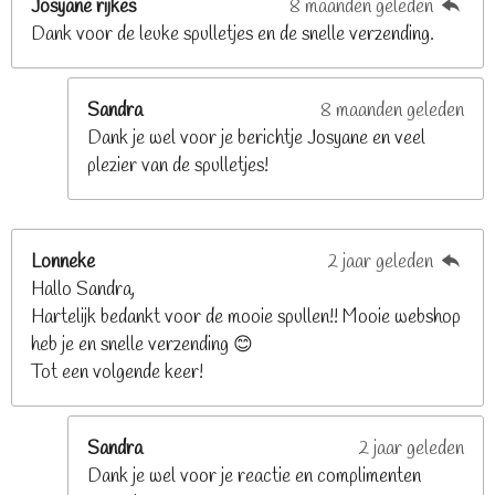
Josyane rijkes
8 maanden geleden
e
Dank voor de leuke spulletjes en de snelle verzending.
r
r
e
Sandra
8 maanden geleden
n
Dank je wel voor je berichtje Josyane en veel
plezier van de spulletjes!
Lonneke
2 jaar geleden
Hallo Sandra,
Hartelijk bedankt voor de mooie spullen!! Mooie webshop
heb je en snelle verzending 😊
Tot een volgende keer!
Sandra
2 jaar geleden
Dank je wel voor je reactie en complimenten