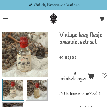
Antiek, Brocante & Vintage
Ga
direct
naar
de
hoofdinhoud
Vintage leeg flesje
amandel extract
€ 10,00
In
winkelwagen
Artikelnummer:
w315dD