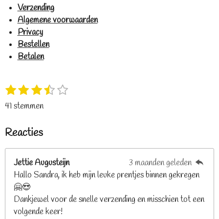
Verzending
Algemene voorwaarden
Privacy
Bestellen
Betalen
1
2
3
4
5
S
R
s
s
s
s
s
t
a
41 stemmen
t
t
t
t
t
e
t
e
e
e
e
e
m
i
Reacties
r
r
r
r
r
m
n
e
r
r
r
r
g
n
e
e
e
e
Jettie Augusteijn
3 maanden geleden
:
n
n
n
n
Hallo Sandra, ik heb mijn leuke prentjes binnen gekregen
3
🤗😍
.
Dankjewel voor de snelle verzending en misschien tot een
2
volgende keer!
6