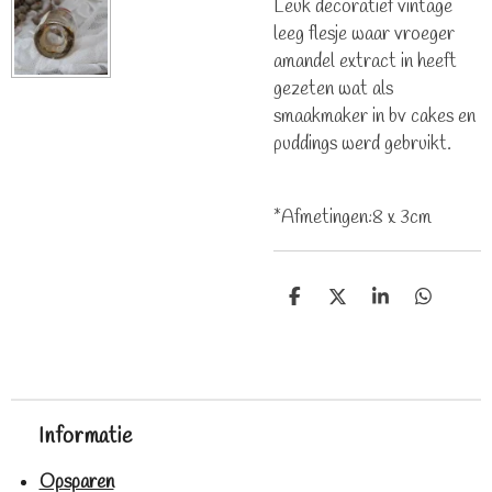
Leuk decoratief vintage
leeg flesje waar vroeger
amandel extract in heeft
gezeten wat als
smaakmaker in bv cakes en
puddings werd gebruikt.
*Afmetingen:8 x 3cm
D
D
S
D
e
e
h
e
l
e
a
l
e
l
r
e
n
e
n
Informatie
Opsparen