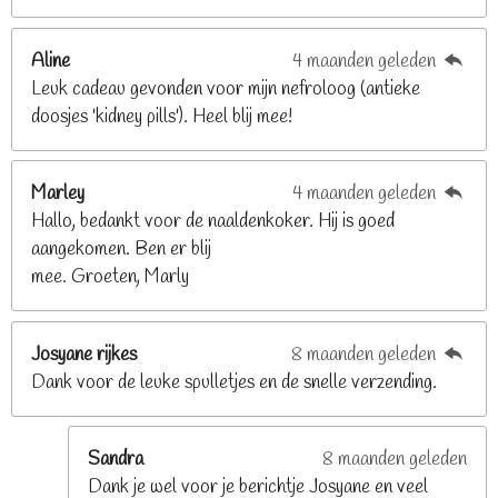
8
2
Aline
4 maanden geleden
9
Leuk cadeau gevonden voor mijn nefroloog (antieke
2
doosjes 'kidney pills'). Heel blij mee!
6
8
2
Marley
4 maanden geleden
9
Hallo, bedankt voor de naaldenkoker. Hij is goed
2
aangekomen. Ben er blij
6
mee. Groeten, Marly
8
s
t
Josyane rijkes
8 maanden geleden
e
Dank voor de leuke spulletjes en de snelle verzending.
r
r
e
Sandra
8 maanden geleden
n
Dank je wel voor je berichtje Josyane en veel