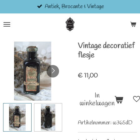
Antiek, Brocante & Vintage
Ga
direct
naar
de
hoofdinhoud
Vintage decoratief
flesje
€ 11,00
In
winkelwagen
Artikelnummer:
w365dD