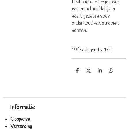
Leuk vintage flesje waar
een zwart middeltje in
heeft gezeten voor
onderhoud van strooien
hoeden.
*Afmetingen:11x 4x 4
D
D
S
D
e
e
h
e
l
e
a
l
e
l
r
e
n
e
n
Informatie
Opsparen
Verzending