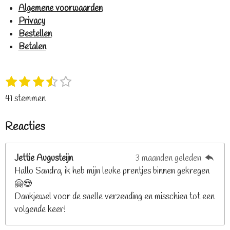
Algemene voorwaarden
Privacy
Bestellen
Betalen
1
2
3
4
5
S
R
s
s
s
s
s
t
a
41 stemmen
t
t
t
t
t
e
t
e
e
e
e
e
m
i
Reacties
r
r
r
r
r
m
n
e
r
r
r
r
g
n
e
e
e
e
Jettie Augusteijn
3 maanden geleden
:
n
n
n
n
Hallo Sandra, ik heb mijn leuke prentjes binnen gekregen
3
🤗😍
.
Dankjewel voor de snelle verzending en misschien tot een
2
volgende keer!
6
8