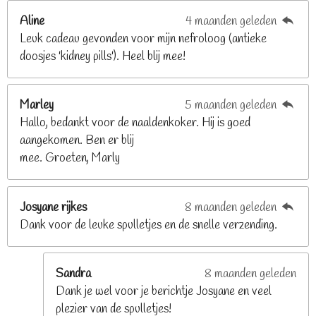
2
Aline
4 maanden geleden
9
Leuk cadeau gevonden voor mijn nefroloog (antieke
2
doosjes 'kidney pills'). Heel blij mee!
6
8
2
Marley
5 maanden geleden
9
Hallo, bedankt voor de naaldenkoker. Hij is goed
2
aangekomen. Ben er blij
6
mee. Groeten, Marly
8
s
t
Josyane rijkes
8 maanden geleden
e
Dank voor de leuke spulletjes en de snelle verzending.
r
r
e
Sandra
8 maanden geleden
n
Dank je wel voor je berichtje Josyane en veel
plezier van de spulletjes!