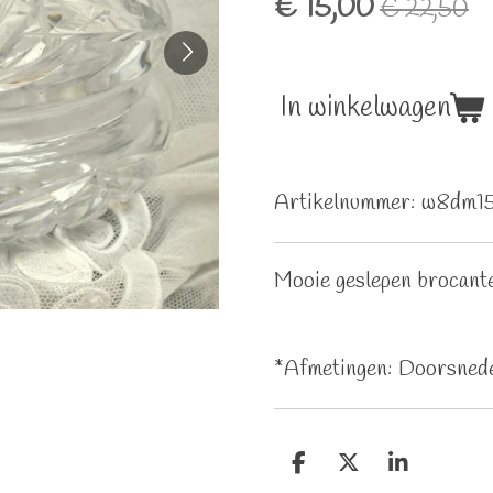
€ 15,00
€ 22,50
In winkelwagen
Artikelnummer:
w8dm1
Mooie geslepen brocante
*Afmetingen: Doorsnede
D
D
S