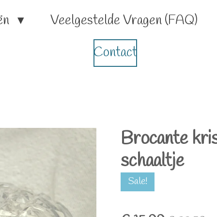
ën
Veelgestelde Vragen (FAQ)
Contact
Brocante kris
schaaltje
Sale!