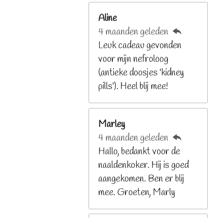
6
Aline
8
4 maanden geleden
2
Leuk cadeau gevonden
9
voor mijn nefroloog
2
(antieke doosjes 'kidney
6
pills'). Heel blij mee!
8
s
t
Marley
e
4 maanden geleden
r
Hallo, bedankt voor de
r
naaldenkoker. Hij is goed
e
aangekomen. Ben er blij
n
mee. Groeten, Marly