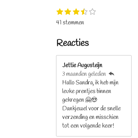
1
2
3
4
5
S
R
s
s
s
s
s
t
a
41 stemmen
t
t
t
t
t
e
t
e
e
e
e
e
m
i
r
r
r
r
r
Reacties
m
n
r
r
r
r
e
e
e
e
e
g
n
n
n
n
n
:
Jettie Augusteijn
3
3 maanden geleden
.
Hallo Sandra, ik heb mijn
2
leuke prentjes binnen
6
gekregen 🤗😍
8
Dankjewel voor de snelle
2
verzending en misschien
9
tot een volgende keer!
2