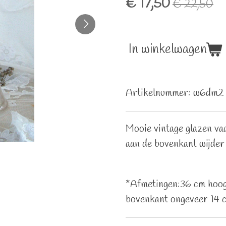
€ 17,50
€ 22,50
In winkelwagen
Artikelnummer:
w6dm2
Mooie vintage glazen vaa
aan de bovenkant wijder 
*Afmetingen:36 cm hoog
bovenkant ongeveer 14 