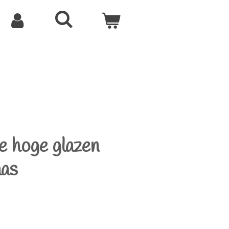
e hoge glazen
aas