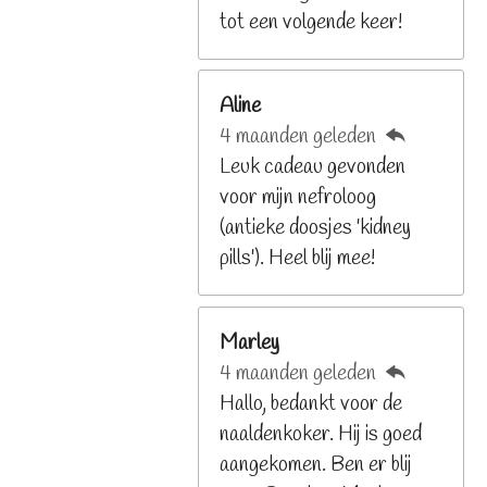
9
tot een volgende keer!
2
6
Aline
8
4 maanden geleden
2
Leuk cadeau gevonden
9
voor mijn nefroloog
2
(antieke doosjes 'kidney
6
pills'). Heel blij mee!
8
s
t
Marley
e
4 maanden geleden
r
Hallo, bedankt voor de
r
naaldenkoker. Hij is goed
e
aangekomen. Ben er blij
n