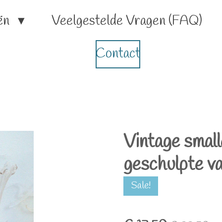
ën
Veelgestelde Vragen (FAQ)
Contact
Vintage small
geschulpte v
Sale!