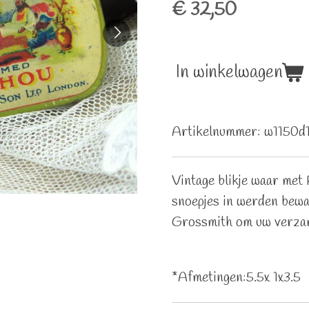
€ 32,50
In winkelwagen
Artikelnummer:
w1150d
Vintage blikje waar me
snoepjes in werden bewaa
Grossmith om uw verzam
*Afmetingen:5.5x 1x3.5