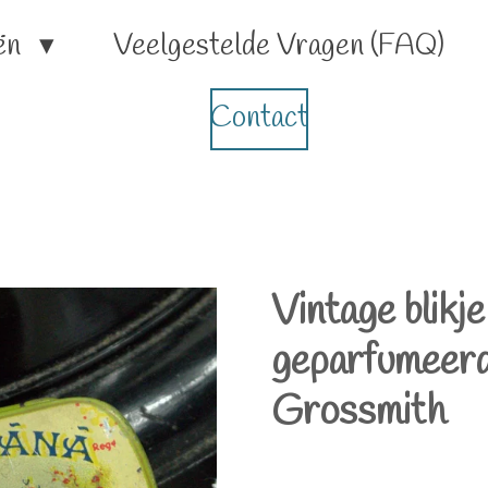
ën
Veelgestelde Vragen (FAQ)
Contact
Vintage blikj
geparfumeerd
Grossmith