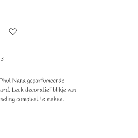
13
t Phul Nana geparfumeerde
rd. Leuk decoratief blikje van
eling compleet te maken.