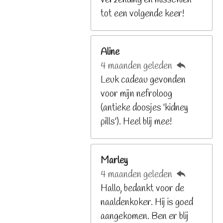
9
tot een volgende keer!
2
6
Aline
8
4 maanden geleden
2
Leuk cadeau gevonden
9
voor mijn nefroloog
2
(antieke doosjes 'kidney
6
pills'). Heel blij mee!
8
s
t
Marley
e
4 maanden geleden
r
Hallo, bedankt voor de
r
naaldenkoker. Hij is goed
e
aangekomen. Ben er blij
n