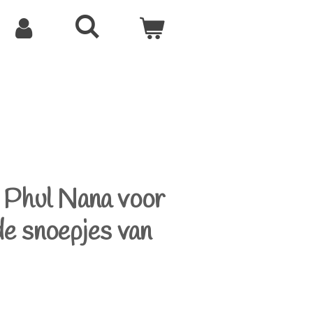
e Phul Nana voor
e snoepjes van