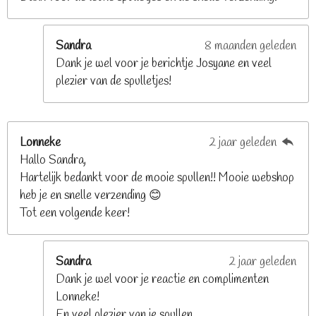
r
r
e
Sandra
8 maanden geleden
n
Dank je wel voor je berichtje Josyane en veel
plezier van de spulletjes!
Lonneke
2 jaar geleden
Hallo Sandra,
Hartelijk bedankt voor de mooie spullen!! Mooie webshop
heb je en snelle verzending 😊
Tot een volgende keer!
Sandra
2 jaar geleden
Dank je wel voor je reactie en complimenten
Lonneke!
En veel plezier van je spullen.