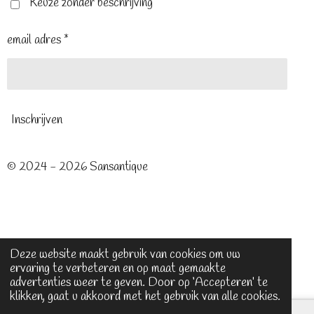
t
m
Keuze zonder beschrijving
email adres *
Inschrijven
© 2024 - 2026 Sansantique
Deze website maakt gebruik van cookies om uw
ervaring te verbeteren en op maat gemaakte
advertenties weer te geven. Door op ‘Accepteren’ te
klikken, gaat u akkoord met het gebruik van alle cookies.