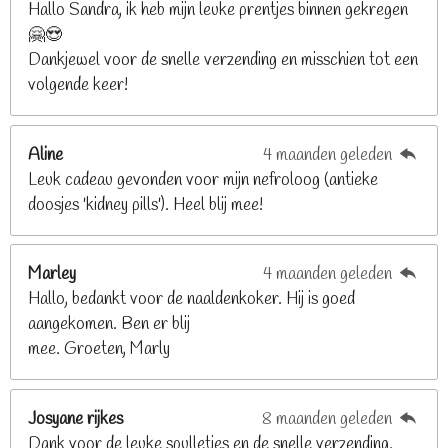
n
n
n
n
Hallo Sandra, ik heb mijn leuke prentjes binnen gekregen
3
🤗😍
.
Dankjewel voor de snelle verzending en misschien tot een
2
volgende keer!
6
8
2
Aline
4 maanden geleden
9
Leuk cadeau gevonden voor mijn nefroloog (antieke
2
doosjes 'kidney pills'). Heel blij mee!
6
8
2
Marley
4 maanden geleden
9
Hallo, bedankt voor de naaldenkoker. Hij is goed
2
aangekomen. Ben er blij
6
mee. Groeten, Marly
8
s
t
Josyane rijkes
8 maanden geleden
e
Dank voor de leuke spulletjes en de snelle verzending.