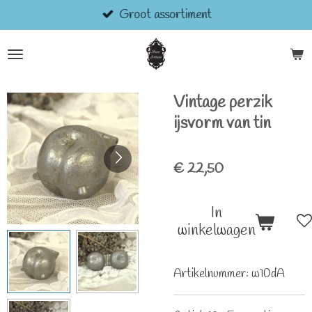
Groot assortiment
Ga
direct
naar
de
hoofdinhoud
Vintage perzik
ijsvorm van tin
€ 22,50
In
winkelwagen
Artikelnummer:
w10dA