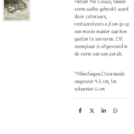
Antiek 19e Eeuws, tinnen
vorm welke gebruikt werd
door cateraars,
restaurateurs e.d om ijs op
een mooie manier aan hun
gasten te serveren. Dit
exemplaar is uitgevoerd in
de vorm van een perzik.
*Afmetingen:Doorsnede
ongeveer 4.5 cm, tm
scharnier 6 cm
D
D
S
D
e
e
h
e
l
e
a
l
e
l
r
e