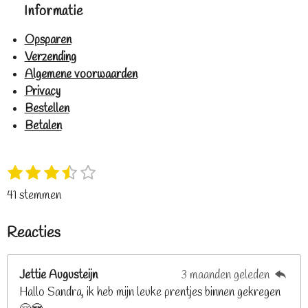
Informatie
Opsparen
Verzending
Algemene voorwaarden
Privacy
Bestellen
Betalen
1
2
3
4
5
S
R
s
s
s
s
s
t
a
41 stemmen
t
t
t
t
t
e
t
e
e
e
e
e
m
i
Reacties
r
r
r
r
r
m
n
e
r
r
r
r
g
n
e
e
e
e
Jettie Augusteijn
3 maanden geleden
:
n
n
n
n
Hallo Sandra, ik heb mijn leuke prentjes binnen gekregen
3