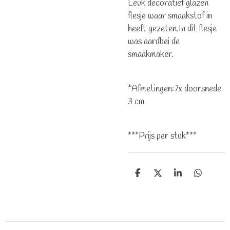
Leuk decoratief glazen
flesje waar smaakstof in
heeft gezeten.In dit flesje
was aardbei de
smaakmaker.
*Afmetingen:7x doorsnede
3 cm
***Prijs per stuk***
D
D
S
D
e
e
h
e
l
e
a
l
e
l
r
e
n
e
n