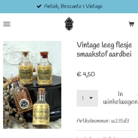
Antiek, Brocante & Vintage
Ga
direct
naar
de
hoofdinhoud
Vintage leeg flesje
smaakstof aardbei
€ 4,50
In
winkelwagen
Artikelnummer:
w235d3