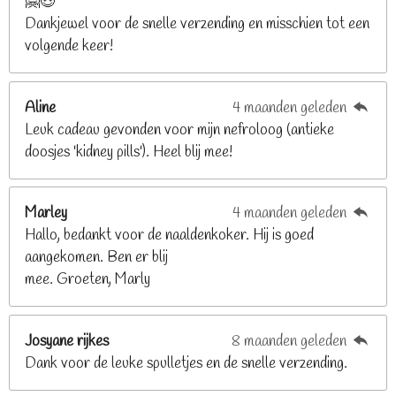
🤗😍
.
Dankjewel voor de snelle verzending en misschien tot een
2
volgende keer!
6
8
2
Aline
4 maanden geleden
9
Leuk cadeau gevonden voor mijn nefroloog (antieke
2
doosjes 'kidney pills'). Heel blij mee!
6
8
2
Marley
4 maanden geleden
9
Hallo, bedankt voor de naaldenkoker. Hij is goed
2
aangekomen. Ben er blij
6
mee. Groeten, Marly
8
s
t
Josyane rijkes
8 maanden geleden
e
Dank voor de leuke spulletjes en de snelle verzending.
r