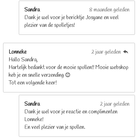
r
e
Sandra
8 maanden geleden
n
Dank je wel voor je berichtje Josyane en veel
plezier van de spulletjes!
Lonneke
2 jaar geleden
Hallo Sandra,
Hartelijk bedankt voor de mooie spullen!! Mooie webshop
heb je en snelle verzending 😊
Tot een volgende keer!
Sandra
2 jaar geleden
Dank je wel voor je reactie en complimenten
Lonneke!
En veel plezier van je spullen.